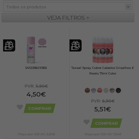
»
VEJA FILTROS
5412058210365
Tassel Spray Cobre Cabelos Grisalhos E
Roots 75ml Color
PVR:
5,90€
4,50€
PVR:
6,90€
5,51€
COMPRAR
COMPRAR
Preço por 100 Ml: 3,60€
Preço por 100 Ml: 7,34€