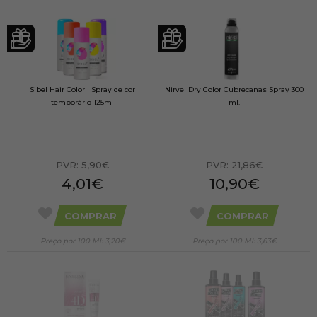
Sibel Hair Color | Spray de cor
Nirvel Dry Color Cubrecanas Spray 300
temporário 125ml
ml.
PVR:
5,90€
PVR:
21,86€
4,01€
10,90€
COMPRAR
COMPRAR
Preço por 100 Ml: 3,20€
Preço por 100 Ml: 3,63€