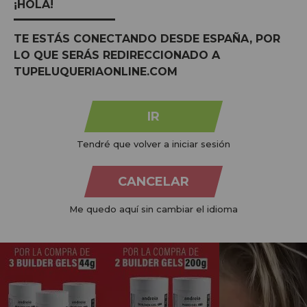
PAGAMENTOS 100%
PRODUTOS
CRUELTY FRE
¡HOLA!
SEGUROS
ORGÂNICOS
Não testado e
Confiança e paz de
Respeitoso ao nosso
animais
TE ESTÁS CONECTANDO DESDE ESPAÑA, POR
espírito
planeta
LO QUE SERÁS REDIRECCIONADO A
TUPELUQUERIAONLINE.COM
IR
Tendré que volver a iniciar sesión
@TUPELUONLINE NO INSTAGRAM
compartilhe
com #tupeluqueriaonline e descubra todas as tendências
CANCELAR
Me quedo aquí sin cambiar el idioma