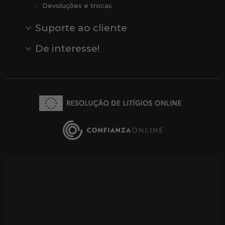
Devoluções e trocas
Suporte ao cliente
Contato
Comentários
Comentários do Google
De interesse!
Veja todas as nossas marcas
Comprar vale-presente
Vendas
Outlet