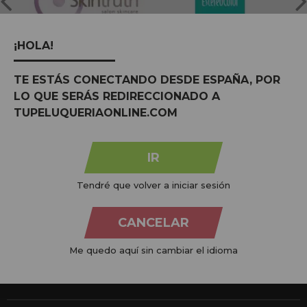
¡HOLA!
TE ESTÁS CONECTANDO DESDE ESPAÑA, POR
LO QUE SERÁS REDIRECCIONADO A
TUPELUQUERIAONLINE.COM
Na
Tu Peluquería Online S.L.U.
dedicamo-nos à venda de
produtos para cabeleireiro e beleza, oferecendo uma vasta
gama ao seu alcance económico e profissional. Temos preços
IR
competitivos e estamos sempre à sua disposição.
Tendré que volver a iniciar sesión
+34 951 204 547
Atendimento ao cliente
CANCELAR
De segunda a quinta-feira, das 09:00 às 14:00.
Sexta-feira, das 08:00 às 13:00.
Me quedo aquí sin cambiar el idioma
info@tupeluqueriaonline.pt