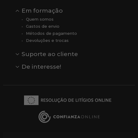
Em formação
Quem somos
Gastos de envio
Métodos de pagamento
Devoluções e trocas
Suporte ao cliente
Contato
Comentários
Comentários do Google
De interesse!
Veja todas as nossas marcas
Comprar vale-presente
Vendas
Outlet