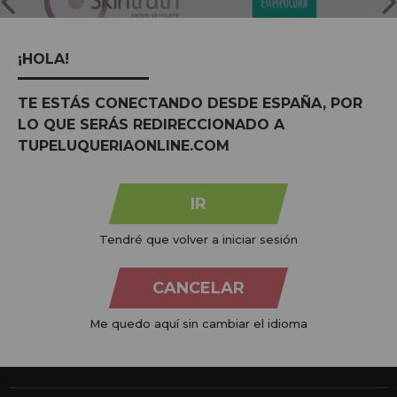
¡HOLA!
TE ESTÁS CONECTANDO DESDE ESPAÑA, POR
LO QUE SERÁS REDIRECCIONADO A
TUPELUQUERIAONLINE.COM
Na
Tu Peluquería Online S.L.U.
dedicamo-nos à venda de
produtos para cabeleireiro e beleza, oferecendo uma vasta
gama ao seu alcance económico e profissional. Temos preços
IR
competitivos e estamos sempre à sua disposição.
Tendré que volver a iniciar sesión
+34 951 204 547
Atendimento ao cliente
CANCELAR
De segunda a quinta-feira, das 09:00 às 14:00.
Sexta-feira, das 08:00 às 13:00.
Me quedo aquí sin cambiar el idioma
info@tupeluqueriaonline.pt