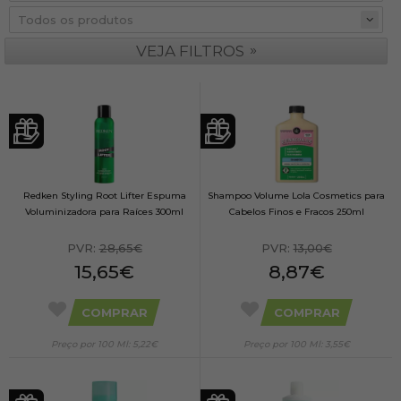
»
VEJA FILTROS
Redken Styling Root Lifter Espuma
Shampoo Volume Lola Cosmetics para
Voluminizadora para Raíces 300ml
Cabelos Finos e Fracos 250ml
PVR:
28,65€
PVR:
13,00€
15,65€
8,87€
COMPRAR
COMPRAR
Preço por 100 Ml: 5,22€
Preço por 100 Ml: 3,55€