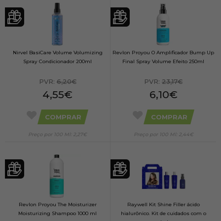
Nirvel BasiCare Volume Volumizing
Revlon Proyou O Amplificador Bump Up
Spray Condicionador 200ml
Final Spray Volume Efeito 250ml
PVR:
6,20€
PVR:
23,17€
4,55€
6,10€
COMPRAR
COMPRAR
Preço por 100 Ml: 2,27€
Preço por 100 Ml: 2,44€
Revlon Proyou The Moisturizer
Raywell Kit Shine Filler ácido
Moisturizing Shampoo 1000 ml
hialurônico. Kit de cuidados com o