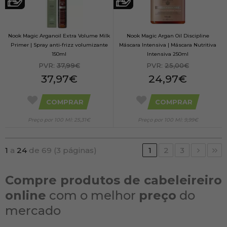
Nook Magic Arganoil Extra Volume Milk
Nook Magic Argan Oil Discipline
Primer | Spray anti-frizz volumizante
Máscara Intensiva | Máscara Nutritiva
150ml
Intensiva 250ml
PVR:
37,99€
PVR:
25,00€
37,97€
24,97€
COMPRAR
COMPRAR
Preço por 100 Ml: 25,31€
Preço por 100 Ml: 9,99€
1
a
24
de 69 (3 páginas)
1
2
3
Compre produtos de cabeleireiro
online
com o melhor
preço
do
mercado