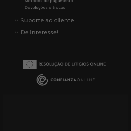
Métodos de pagamento
Devoluções e trocas
Suporte ao cliente
Contato
Comentários
Comentários do Google
De interesse!
Veja todas as nossas marcas
Comprar vale-presente
Vendas
Outlet