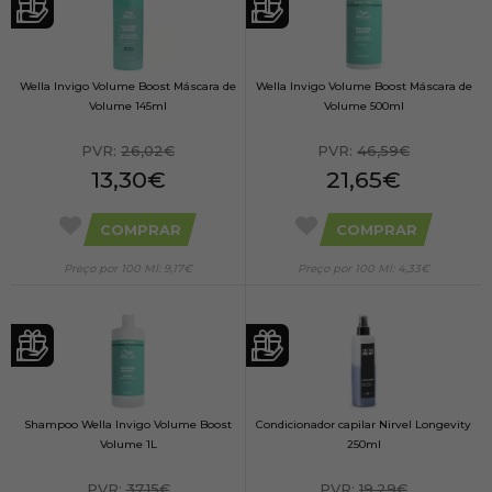
Wella Invigo Volume Boost Máscara de
Wella Invigo Volume Boost Máscara de
Volume 145ml
Volume 500ml
PVR:
26,02€
PVR:
46,59€
13,30€
21,65€
COMPRAR
COMPRAR
Preço por 100 Ml: 9,17€
Preço por 100 Ml: 4,33€
Shampoo Wella Invigo Volume Boost
Condicionador capilar Nirvel Longevity
Volume 1L
250ml
PVR:
37,15€
PVR:
19,29€