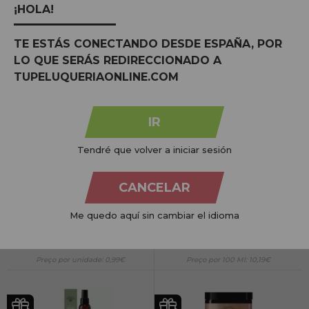
¡HOLA!
COMPRAR
COMPRAR
TE ESTÁS CONECTANDO DESDE ESPAÑA, POR
Preço por 100 Ml: 5,35€
Preço por 100 Ml: 5,29€
LO QUE SERÁS REDIRECCIONADO A
TUPELUQUERIAONLINE.COM
IR
Tratamento Energizante Light Irridiance
Nook Magic Arganoil Extra Volume
Tendré que volver a iniciar sesión
Effective Care | Bolhas anti-queda de
Condicionador | Condicionador
cabelo. 12x10ml
Volumizing 250ml
PVR:
29,65€
CANCELAR
PVR:
25,49€
11,85€
25,47€
Me quedo aquí sin cambiar el idioma
COMPRAR
COMPRAR
Preço por unidade: 0,99€
Preço por 100 Ml: 10,19€