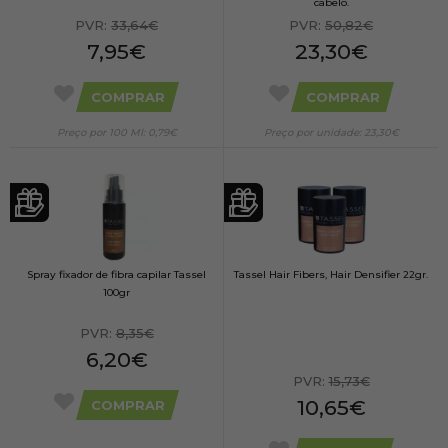
cabelo.
PVR:
33,64€
PVR:
50,82€
7,95€
23,30€
COMPRAR
COMPRAR
Preço por 100 Ml: 0,79€
Preço por unidade: 23,30€
Spray fixador de fibra capilar Tassel
Tassel Hair Fibers, Hair Densifier 22gr.
100gr
PVR:
8,35€
6,20€
PVR:
15,73€
10,65€
COMPRAR