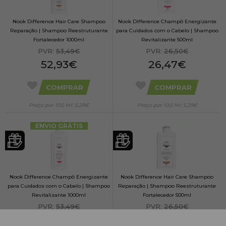
Nook Difference Hair Care Shampoo
Nook Difference Champô Energizante
Reparação | Shampoo Reestruturante
para Cuidados com o Cabelo | Shampoo
Fortalecedor 1000ml
Revitalizante 500ml
PVR:
53,49€
PVR:
26,50€
52,93€
26,47€
COMPRAR
COMPRAR
Preço por 100 Ml: 5,29€
Preço por 100 Ml: 5,29€
ENVIO GRÁTIS
Nook Difference Champô Energizante
Nook Difference Hair Care Shampoo
para Cuidados com o Cabelo | Shampoo
Reparação | Shampoo Reestruturante
Revitalizante 1000ml
Fortalecedor 500ml
PVR:
53,49€
PVR:
26,50€
53,46€
26,47€