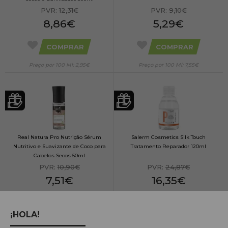
PVR:
12,31€
PVR:
9,10€
8,86€
5,29€
COMPRAR
COMPRAR
Preço por 100 Ml: 2,95€
Preço por 100 Ml: 7,55€
Real Natura Pro Nutrição Sérum
Salerm Cosmetics Silk Touch
Nutritivo e Suavizante de Coco para
Tratamento Reparador 120ml
Cabelos Secos 50ml
PVR:
10,90€
PVR:
24,87€
7,51€
16,35€
COMPRAR
COMPRAR
¡HOLA!
Preço por 100 Ml: 15,03€
Preço por 100 Ml: 13,62€