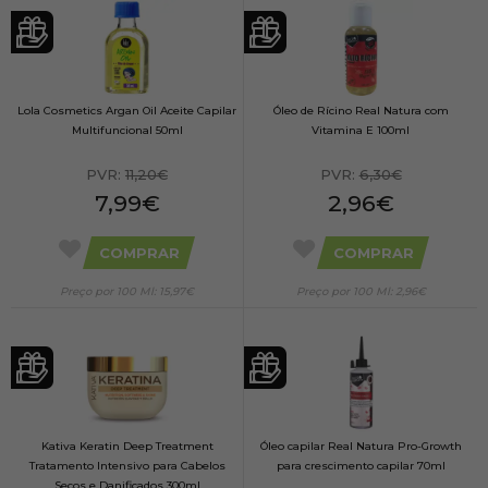
Lola Cosmetics Argan Oil Aceite Capilar
Óleo de Rícino Real Natura com
Multifuncional 50ml
Vitamina E 100ml
PVR:
11,20€
PVR:
6,30€
7,99€
2,96€
COMPRAR
COMPRAR
Preço por 100 Ml: 15,97€
Preço por 100 Ml: 2,96€
Kativa Keratin Deep Treatment
Óleo capilar Real Natura Pro-Growth
Tratamento Intensivo para Cabelos
para crescimento capilar 70ml
Secos e Danificados 300ml