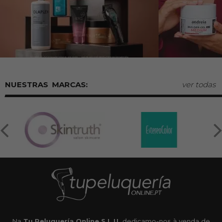
MARCAS:
ver todas
Na
Tu Peluquería Online S.L.U.
dedicamo-nos à venda de