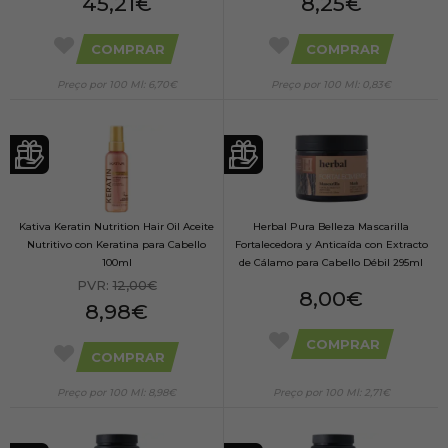
45,21€
8,25€
COMPRAR
COMPRAR
Preço por 100 Ml: 6,70€
Preço por 100 Ml: 0,83€
Kativa Keratin Nutrition Hair Oil Aceite
Herbal Pura Belleza Mascarilla
Nutritivo con Keratina para Cabello
Fortalecedora y Anticaída con Extracto
100ml
de Cálamo para Cabello Débil 295ml
PVR:
12,00€
8,00€
8,98€
COMPRAR
COMPRAR
Preço por 100 Ml: 8,98€
Preço por 100 Ml: 2,71€