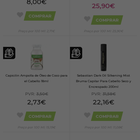
8,00€
25,90€
COMPRAR
COMPRAR
Preço por 100 Ml: 2,71€
Preço por 100 Ml: 25,90€
Capicilin Ampolla de Óleo de Coco para
Sebastian Dark Oil Silkening Mist
el Cabello 18ml
Bruma Capilar Para Cabello Seco y
Encrespado 200ml
PVR:
3,50€
PVR:
31,58€
2,73€
22,16€
COMPRAR
COMPRAR
Preço por 100 Ml: 15,19€
Preço por 100 Ml: 11,08€