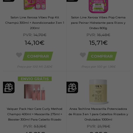
Salon Line Xerosa Vibes Pop Kit
Salon Line Xerosa Vibes Pop Crema
Champú 300ml + Acondicionador 3 en 1
para Peinar Hidratante para Rizos y
200ml
Ondas 800g
PVR:
14,70€
PVR:
16,48€
14,10€
15,71€
COMPRAR
COMPRAR
Preço por 100 Ml: 2,82€
Preço por 100 gr: 1,96€
ENVIO GRÁTIS
Valquer Pack Hair Care Curly Method
Anea Techline Mascarilla Potenciadora
Champú 400ml + Mascarilla 275ml +
de Rizos 3 en 1 para Cabellos Rizados y
Booster 300ml Para Cabello Rizado
Ondulados 1000ml
PVR:
53,16€
PVR:
21,76€