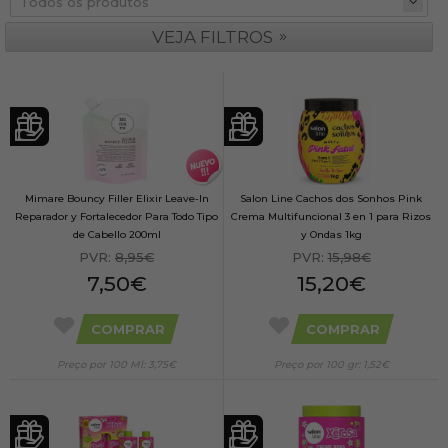
»
VEJA FILTROS
Mimare Bouncy Filler Elixir Leave-In
Salon Line Cachos dos Sonhos Pink
Reparador y Fortalecedor Para Todo Tipo
Crema Multifuncional 3 en 1 para Rizos
de Cabello 200ml
y Ondas 1kg
PVR:
8,95€
PVR:
15,98€
7,50€
15,20€
COMPRAR
COMPRAR
Preço por 100 Ml: 3,75€
Preço por 100 gr: 1,52€