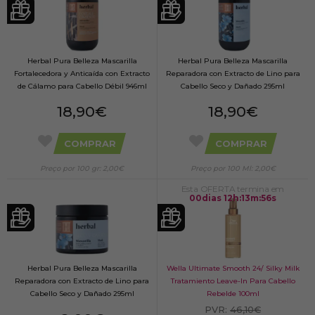
Herbal Pura Belleza Mascarilla
Herbal Pura Belleza Mascarilla
Fortalecedora y Anticaída con Extracto
Reparadora con Extracto de Lino para
de Cálamo para Cabello Débil 946ml
Cabello Seco y Dañado 295ml
18,90€
18,90€
COMPRAR
COMPRAR
Preço por 100 gr: 2,00€
Preço por 100 Ml: 2,00€
Esta OFERTA termina em
00
dias
12
h
:
13
m
:
55
s
Herbal Pura Belleza Mascarilla
Wella Ultimate Smooth 24/ Silky Milk
Reparadora con Extracto de Lino para
Tratamiento Leave-In Para Cabello
Cabello Seco y Dañado 295ml
Rebelde 100ml
PVR:
46,10€