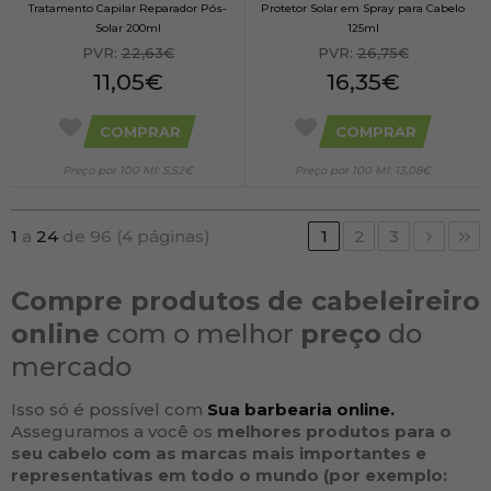
Tratamento Capilar Reparador Pós-
Protetor Solar em Spray para Cabelo
Solar 200ml
125ml
PVR:
22,63€
PVR:
26,75€
11,05€
16,35€
COMPRAR
COMPRAR
Preço por 100 Ml: 5,52€
Preço por 100 Ml: 13,08€
1
a
24
de 96 (4 páginas)
1
2
3
Compre produtos de cabeleireiro
online
com o melhor
preço
do
mercado
Isso só é possível com
Sua barbearia online.
Asseguramos a você os
melhores produtos para o
seu
cabelo
com as
marcas
mais importantes e
representativas em todo o mundo (por exemplo: