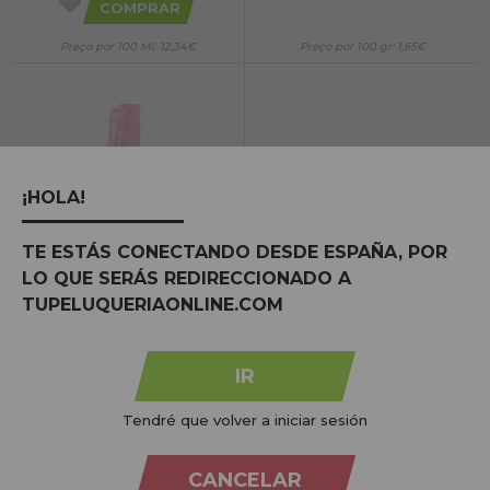
COMPRAR
Preço por 100 Ml: 12,34€
Preço por 100 gr: 1,65€
¡HOLA!
Schwarzkopf Igora Royal Senea Creme
Colorante Permanente Sem Amônia S5-
86 60ml.
TE ESTÁS CONECTANDO DESDE ESPAÑA, POR
LO QUE SERÁS REDIRECCIONADO A
TUPELUQUERIAONLINE.COM
NO STOCK
IR
1
a
13
de 13 (1 páginas)
1
Tendré que volver a iniciar sesión
A Schwarzkopf coloca à sua disposição a criação
CANCELAR