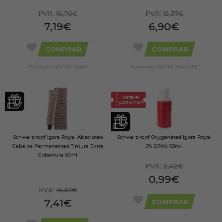
PVR:
16,70€
PVR:
15,37€
7,19€
6,90€
COMPRAR
COMPRAR
Preço por 100 Ml: 11,98€
Preço por 100 Ml: 8.621,25€
OBTENHA
¡¡GRATIS!!
Schwarzkopf Igora Royal Absolutes
Schwarzkopf Oxygenated Igora Royal
Cabelos Permanentes Tintura Extra
6% 20Vol. 60ml.
Cobertura 60ml
PVR:
2,42€
0,99€
PVR:
15,37€
7,41€
COMPRAR