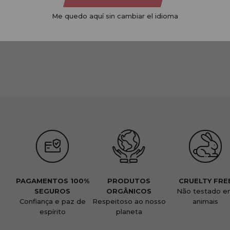
perfeita para colorir os cabelos de acordo com suas
necessidades. Com o Igora você encontra,
Me quedo aquí sin cambiar el idioma
dependendo do tipo de cabelo e do que procura, o
produto certo para a cor perfeita.
PAGAMENTOS 100%
PRODUTOS
CRUELTY FRE
SEGUROS
ORGÂNICOS
Não testado e
Confiança e paz de
Respeitoso ao nosso
animais
espírito
planeta