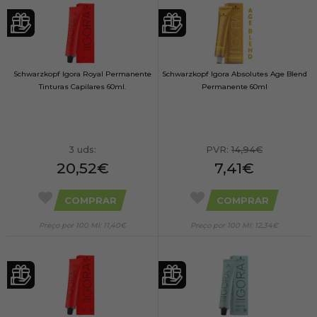
Schwarzkopf Igora Royal Permanente
Schwarzkopf Igora Absolutes Age Blend
Tinturas Capilares 60ml.
Permanente 60ml
3 uds:
PVR:
14,94€
20,52€
7,41€
COMPRAR
COMPRAR
Preço por 100 Ml: 11,40€
Preço por 100 Ml: 12,34€