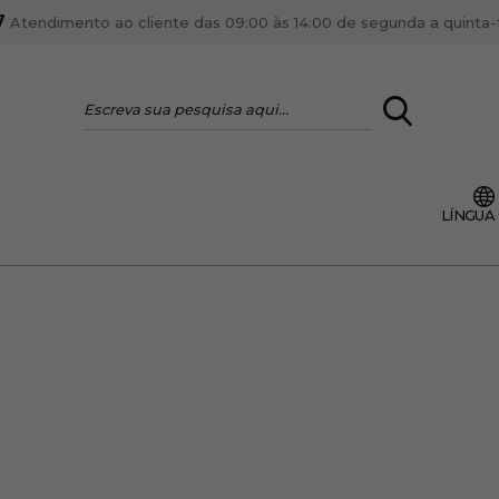
7
Atendimento ao cliente das 09:00 às 14:00 de segunda a quinta-fe
LOGIN
LÍNGUA
VOCÊ É PROFI
Cadastre-se conta PR
ente, ficar por dentro
Se é proprietário de um
anteriores.
como tal e usufruir de