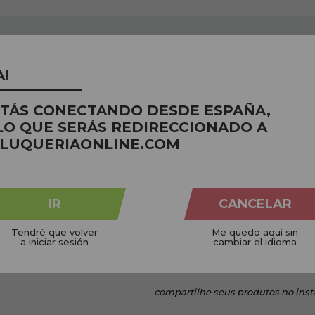
A!
STÁS CONECTANDO DESDE ESPAÑA,
LO QUE SERÁS REDIRECCIONADO A
NICOS
CRUELTY FREE
LUQUERIAONLINE.COM
 planeta
Não testado em animais
Em pe
IR
CANCELAR
Tendré que volver
Me quedo aquí sin
a iniciar sesión
cambiar el idioma
compartilhe
seus produtos no ins