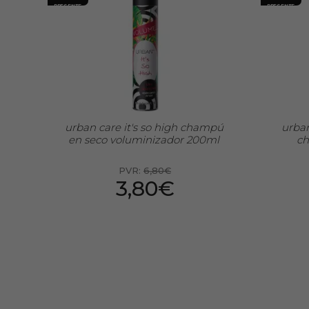
PRESENTE
PRESENTE
urban care it's so high champú
urban
en seco voluminizador 200ml
ch
PVR:
6,80€
3,80€
Preço por 100 Ml: 1,90€