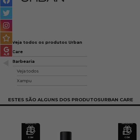
MASCULINO
MÉTODO
ENCARACOLADO
PACOTES DE PRESENTE
Veja todos os produtos Urban
Care
OUTLET
Barbearia
BLOG
Veja todos
Xampu
ESTES SÃO ALGUNS DOS PRODUTOSURBAN CARE
PRODUTO
PRODUTO
COM
COM