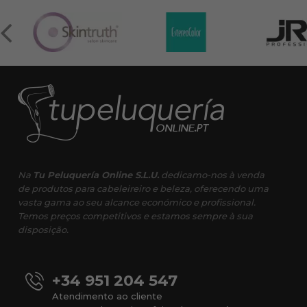
Na
Tu Peluquería Online S.L.U.
dedicamo-nos à venda
de produtos para cabeleireiro e beleza, oferecendo uma
vasta gama ao seu alcance económico e profissional.
Temos preços competitivos e estamos sempre à sua
disposição.
+34 951 204 547
Atendimento ao cliente