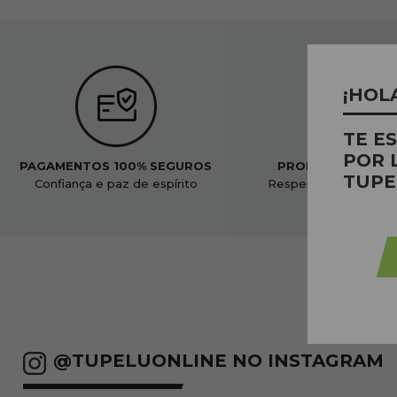
¡HOL
TE E
POR 
PAGAMENTOS 100% SEGUROS
PRODUTOS ORGÂ
TUPE
Confiança e paz de espírito
Respeitoso ao nosso
@TUPELUONLINE NO INSTAGRAM