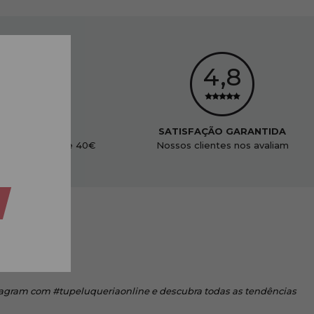
ENVIO GRÁTIS
SATISFAÇÃO GARANTIDA
didos acima de 40€
Nossos clientes nos avaliam
tagram
com #tupeluqueriaonline e descubra todas as tendências