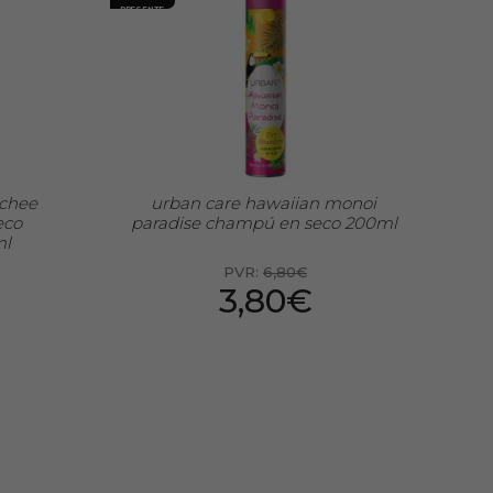
PRESENTE
ychee
urban care hawaiian monoi
eco
paradise champú en seco 200ml
ml
PVR:
6,80€
3,80€
0 Ml: 1,90€
Preço por 100 Ml: 1,90€