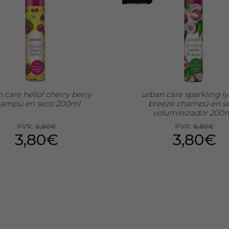
PRESENTE
 care hello! cherry berry
urban care sparkling l
ampú en seco 200ml
breeze champú en s
voluminizador 200
PVR:
6,80€
PVR:
6,80€
3,80€
3,80€
Preço por 100 Ml: 1,90€
Preço por 10