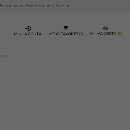
ira e sexta-feira das 08:00 às 13:00
MINHA CESTA
(0)
MINHA CONTA
MEUS FAVORITOS
(PT)
SSIONAL DO SETOR?
OFISSIONAL
 centro de cabeleireiro / estética, pode inscrever-se
 descontos e promoções exclusivas.
CRIAR CONTA PROFISSIONAL