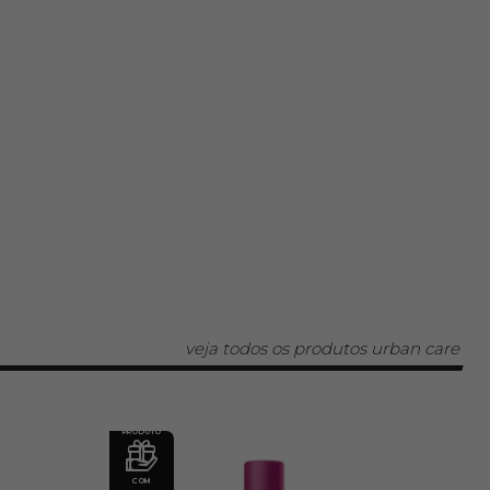
veja todos os produtos urban care
PRODUTO
COM