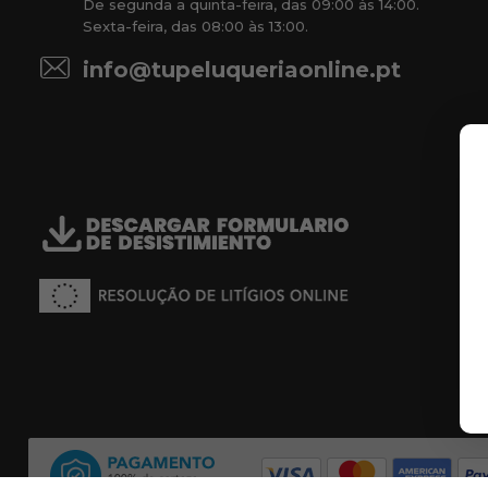
De segunda a quinta-feira, das 09:00 às 14:00.
Sexta-feira, das 08:00 às 13:00.
info@tupeluqueriaonline.pt