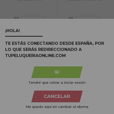
NO STOCK
NO STOCK
Avise-me quando estiver
Avise-me quando estiver
¡HOLA!
disponível!
disponível!
TE ESTÁS CONECTANDO DESDE ESPAÑA, POR
LO QUE SERÁS REDIRECCIONADO A
TUPELUQUERIAONLINE.COM
IR
Power Styler por Daroko
Conjunto Sibel de 2 bicos de secagem
Tendré que volver a iniciar sesión
CANCELAR
NO STOCK
NO STOCK
Me quedo aquí sin cambiar el idioma
Avise-me quando estiver
Avise-me quando estiver
disponível!
disponível!