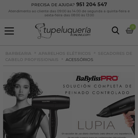
951 204 547
PRECISA DE AJUDA?
Atendimento ao cliente das 09:00 às 14:00 de segunda a quinta-feira e
sexta-feira das 08:00 às 13:00
0
»
»
BARBEARIA
APARELHOS ELÉTRICOS
SECADORES DE
»
CABELO PROFISSIONAIS
ACESSÓRIOS