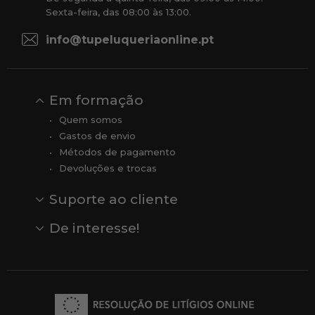
Sexta-feira, das 08:00 às 13:00.
info@tupeluqueriaonline.pt
Em formação
Quem somos
Gastos de envio
Métodos de pagamento
Devoluções e trocas
Suporte ao cliente
Contato
Comentários
Comentários do Google
De interesse!
Veja todas as nossas marcas
Comprar vale-presente
Vendas
Outlet