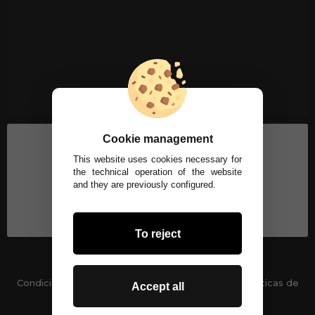
Cookie management
This website uses cookies necessary for
the technical operation of the website
and they are previously configured.
To reject
Condiciones generales
-
Políticas de privacidad
Políticas de
Accept all
Cookies