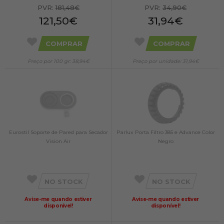
PVR:
181,48€
PVR:
34,90€
121,50€
31,94€
COMPRAR
COMPRAR
Preço por 100 gr: 38,94€
Preço por unidade: 31,94€
Eurostil Soporte de Pared para Secador
Parlux Porta Filtro 385 e Advance Color
Vision Air
Negro
NO STOCK
NO STOCK
Avise-me quando estiver
Avise-me quando estiver
disponível!
disponível!