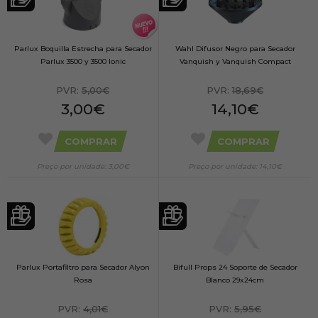
Parlux Boquilla Estrecha para Secador
Wahl Difusor Negro para Secador
Parlux 3500 y 3500 Ionic
Vanquish y Vanquish Compact
PVR:
5,00€
PVR:
18,69€
3,00€
14,10€
COMPRAR
COMPRAR
Preço por unidade: 3,00€
Preço por unidade: 14,10€
Parlux Portafiltro para Secador Alyon
Bifull Props 24 Soporte de Secador
Rosa
Blanco 29x24cm
PVR:
4,01€
PVR:
5,95€