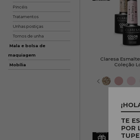
PRESENTE
Pincéis
Tratamentos
Unhas postiças
Tornos de unha
Mala e bolsa de
maquiagem
Claresa Esmalt
Coleção L
Mobília
PVR
4
¡HOL
TE E
POR 
PRODUTO
TUPE