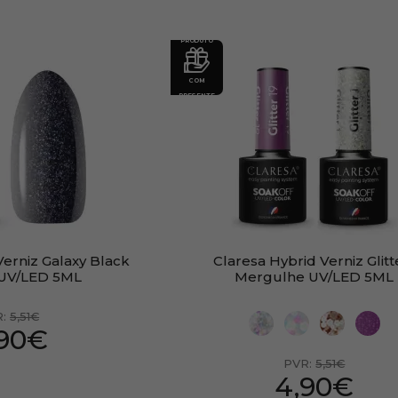
PRODUTO
COM
PRESENTE
Verniz Galaxy Black
Claresa Hybrid Verniz Glitt
 UV/LED 5ML
Mergulhe UV/LED 5ML
R:
5,51€
,90€
PVR:
5,51€
4,90€