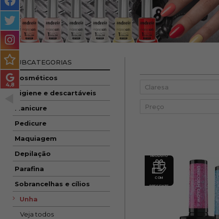
MASCULINO
MÉTODO
ENCARACOLADO
PACOTES DE PRESENTE
SUBCATEGORIAS
Cosméticos
OUTLET
Higiene e descartáveis
BLOG
Preço
Manicure
Pedicure
Maquiagem
Depilação
PRODUTO
Parafina
COM
Sobrancelhas e cílios
PRESENTE
Unha
Veja todos