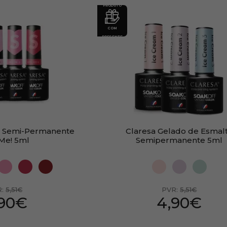
PRODUTO
COM
PRESENTE
e Semi-Permanente
Claresa Gelado de Esmal
 Me! 5ml
Semipermanente 5ml
R:
5,51€
PVR:
5,51€
,90€
4,90€