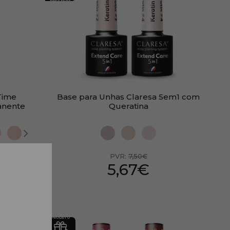
PRESENTE
Time
Base para Unhas Claresa 5em1 com
anente
Queratina
PVR:
7,50€
5,67€
PRODUTO