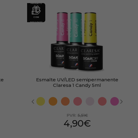
PRODUTO
COM
PRESENTE
te
Esmalte UV/LED semipermanente
Claresa 1 Candy 5ml
PVR:
5,51€
4,90€