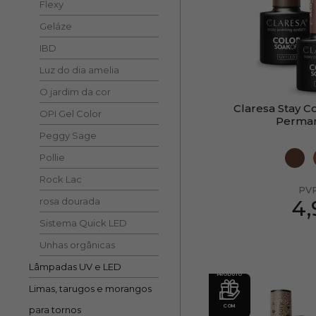
Flexy
Geláze
IBD
Luz do dia amelia
O jardim da cor
Claresa Stay C
OPI Gel Color
Perma
Peggy Sage
Pollie
Rock Lac
PV
rosa dourada
4
Sistema Quick LED
Unhas orgânicas
Lâmpadas UV e LED
PRODUTO
Limas, tarugos e morangos
COM
para tornos