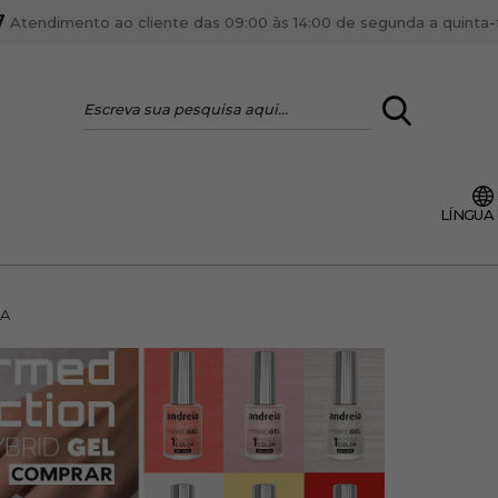
7
Atendimento ao cliente das 09:00 às 14:00 de segunda a quinta-fe
LOGIN
LÍNGUA
VOCÊ É PROFI
Cadastre-se conta PR
ente, ficar por dentro
A
Se é proprietário de um
anteriores.
como tal e usufruir de