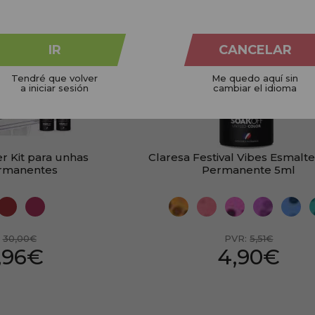
COM
PRESENTE
IR
CANCELAR
Tendré que volver
Me quedo aquí sin
a iniciar sesión
cambiar el idioma
er Kit para unhas
Claresa Festival Vibes Esmalt
rmanentes
Permanente 5ml
:
30,00€
PVR:
5,51€
,96€
4,90€