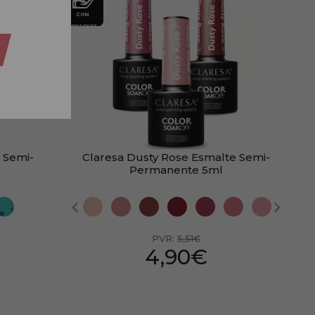
COM
PRESENTE
e Semi-
Claresa Dusty Rose Esmalte Semi-
Permanente 5ml
PVR:
5,51€
4,90€