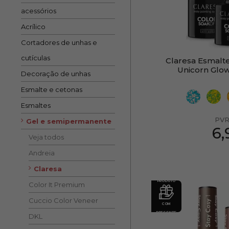
acessórios
Acrílico
Cortadores de unhas e
cutículas
Claresa Esmal
Unicorn Glow
Decoração de unhas
Esmalte e cetonas
Esmaltes
PVR
Gel e semipermanente
6
Veja todos
Andreia
Claresa
PRODUTO
Color It Premium
Cuccio Color Veneer
COM
PRESENTE
DKL