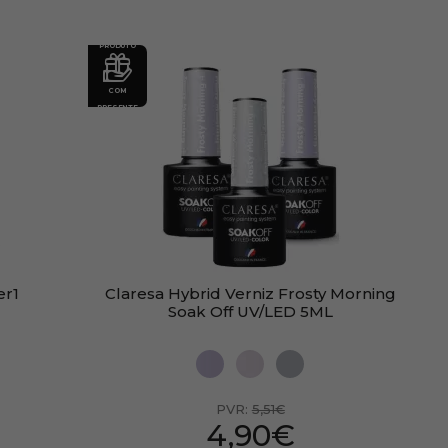
PRODUTO
COM
PRESENTE
er1
Claresa Hybrid Verniz Frosty Morning
Soak Off UV/LED 5ML
PVR:
5,51€
4,90€