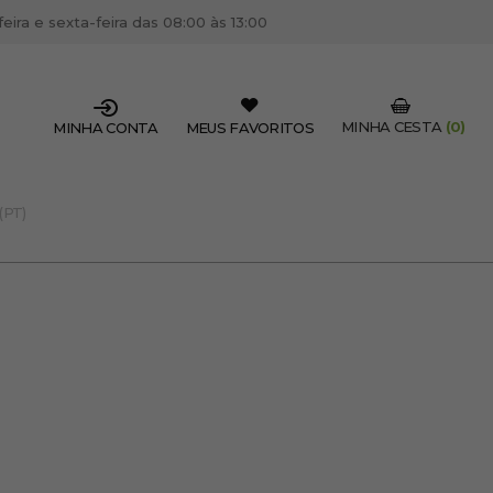
ira e sexta-feira das 08:00 às 13:00
MINHA CESTA
(0)
MINHA CONTA
MEUS FAVORITOS
(PT)
SSIONAL DO SETOR?
OFISSIONAL
 centro de cabeleireiro / estética, pode inscrever-se
 descontos e promoções exclusivas.
CRIAR CONTA PROFISSIONAL