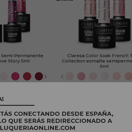
PRESENTE
e Semi-Permanente
Claresa Color Soak French 
ove Story 5ml
Collection esmalte semiperm
5ml
:
4,95€
PVR:
5,51€
,90€
4,90€
A!
STÁS CONECTANDO DESDE ESPAÑA,
LO QUE SERÁS REDIRECCIONADO A
PRODUTO
LUQUERIAONLINE.COM