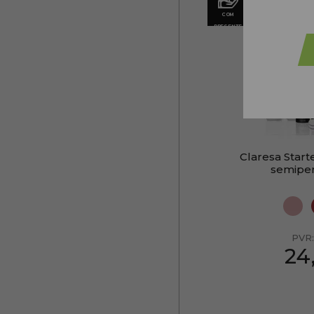
COM
PRESENTE
Claresa Start
semipe
PVR
24