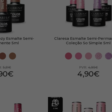
ozy Esmalte Semi-
Claresa Esmalte Semi-Perma
nente 5ml
Coleção So Simple 5ml
R:
5,51€
PVR:
4,95€
,90€
4,90€
PRODUTO
COM