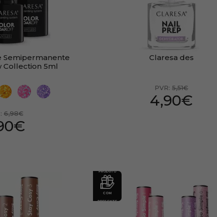
te Semipermanente
Claresa des
 Collection 5ml
PVR:
5,51€
4,90€
:
6,98€
,90€
PRODUTO
COM
PRESENTE