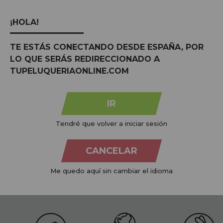
¡HOLA!
Quer um cabelo brilhante, desembaraçado, macio e
bem cuidado?
Experimente nossos condicionadores naturais.
TE ESTÁS CONECTANDO DESDE ESPAÑA, POR
LO QUE SERÁS REDIRECCIONADO A
Dizer 'não' aos produtos químicos fará com que você
TUPELUQUERIAONLINE.COM
veja resultados incríveis em seu cabelo. E além de
cuidar dos cabelos de uma forma incrível, esses
condicionadores respeitam o meio ambiente.
IR
Não deixe de conhecer nossos produtos para
condicionar seus cabelos.
Tendré que volver a iniciar sesión
CANCELAR
Me quedo aquí sin cambiar el idioma