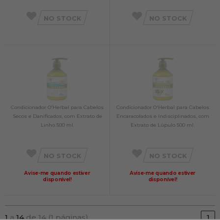
NO STOCK
NO STOCK
Condicionador O'Herbal para Cabelos
Condicionador O'Herbal para Cabelos
Secos e Danificados, com Extrato de
Encaracolados e Indisciplinados, com
Linho 500 ml.
Extrato de Lúpulo 500 ml.
NO STOCK
NO STOCK
Avise-me quando estiver
Avise-me quando estiver
disponível!
disponível!
1
a
14
de 14 (1 páginas)
1