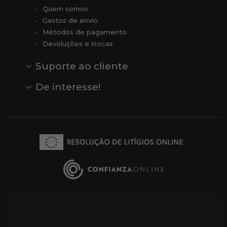
Quem somos
Gastos de envio
Métodos de pagamento
Devoluções e trocas
Suporte ao cliente
Contato
Comentários
Comentários do Google
De interesse!
Veja todas as nossas marcas
Comprar vale-presente
Vendas
Outlet