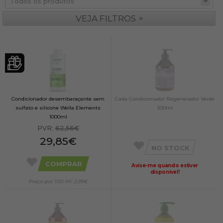
»
VEJA FILTROS
Condicionador desembaraçante sem
Cada Condicionador Regenerador Verde
sulfato e silicone Wella Elements
500ml
1000ml
PVR:
62,56€
29,85€
NO STOCK
COMPRAR
Avise-me quando estiver
disponível!
Preço por 100 Ml: 2,99€