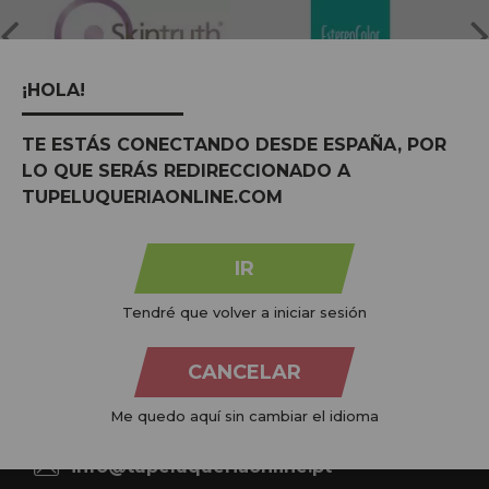
¡HOLA!
TE ESTÁS CONECTANDO DESDE ESPAÑA, POR
LO QUE SERÁS REDIRECCIONADO A
TUPELUQUERIAONLINE.COM
Na
Tu Peluquería Online S.L.U.
dedicamo-nos à venda de
produtos para cabeleireiro e beleza, oferecendo uma vasta
IR
gama ao seu alcance económico e profissional. Temos preços
competitivos e estamos sempre à sua disposição.
Tendré que volver a iniciar sesión
+34 951 204 547
CANCELAR
Atendimento ao cliente
De segunda a quinta-feira, das 09:00 às 14:00.
Me quedo aquí sin cambiar el idioma
Sexta-feira, das 08:00 às 13:00.
info@tupeluqueriaonline.pt