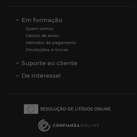
Em formação
Quem somos
Gastos de envio
Métodos de pagamento
Devoluções e trocas
Suporte ao cliente
Contato
Comentários
Comentários do Google
De interesse!
Veja todas as nossas marcas
Comprar vale-presente
Vendas
Outlet