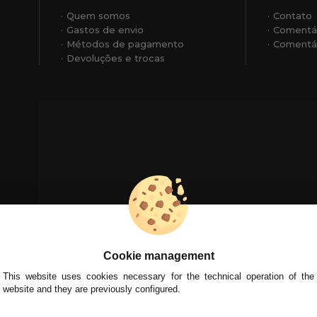
Quem somos
Contato
Gastos de envio
Comentá
Métodos de pagamento
Comentár
Devoluções e trocas
Cookie management
This website uses cookies necessary for the technical operation of the
website and they are previously configured.