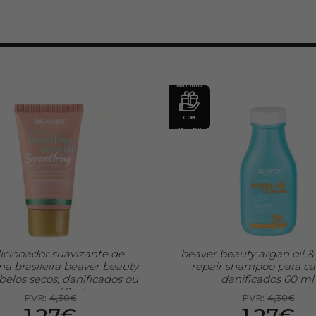
PRODUTO
COM
PRESENTE
icionador suavizante de
beaver beauty argan oil &
na brasileira beaver beauty
repair shampoo para ca
belos secos, danificados ou
danificados 60 ml
crespos 40ml
PVR:
4,30€
PVR:
4,30€