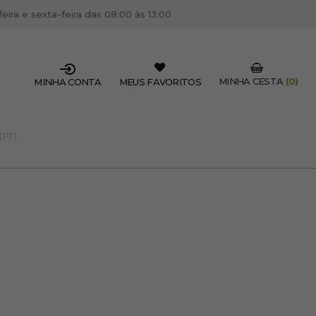
ira e sexta-feira das 08:00 às 13:00
MINHA CESTA
(0)
MINHA CONTA
MEUS FAVORITOS
(PT)
SSIONAL DO SETOR?
OFISSIONAL
 centro de cabeleireiro / estética, pode inscrever-se
 descontos e promoções exclusivas.
CRIAR CONTA PROFISSIONAL