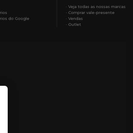
Veja todas as nossas marcas
rios
Comprar vale-presente
ios do Google
Vendas
Outlet