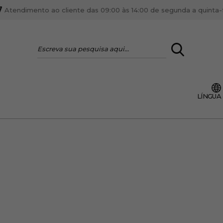
7
Atendimento ao cliente das 09:00 às 14:00 de segunda a quinta-fe
LOGIN
LÍNGUA
VOCÊ É PROFI
Cadastre-se conta PR
ente, ficar por dentro
Se é proprietário de um
anteriores.
como tal e usufruir de