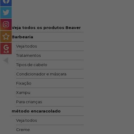
MASCULINO
MÉTODO
ENCARACOLADO
Veja todos os produtos Beaver
Barbearia
PACOTES DE PRESENTE
Veja todos
OUTLET
Tratamentos
BLOG
Tipos de cabelo
Condicionador e máscara
Fixação
Xampu
Para crianças
método encaracolado
Veja todos
Creme