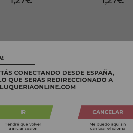
1,27€
1,27€
Preço por 100 Ml: 3,18€
Preço por 1
A!
STÁS CONECTANDO DESDE ESPAÑA,
LO QUE SERÁS REDIRECCIONADO A
LUQUERIAONLINE.COM
NICOS
CRUELTY FREE
IR
CANCELAR
 planeta
Não testado em animais
Em pe
Tendré que volver
Me quedo aquí sin
a iniciar sesión
cambiar el idioma