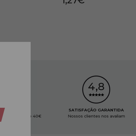
1,27€
00 Ml: 2,12€
Preço por 100 Ml: 2,12€
ENVIO GRÁTIS
SATISFAÇÃO GARANTIDA
didos acima de 40€
Nossos clientes nos avaliam