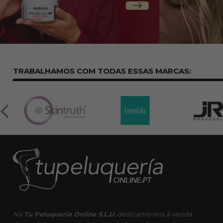
TRABALHAMOS COM TODAS ESSAS
MARCAS:
Na
Tu Peluquería Online S.L.U.
dedicamo-nos à venda