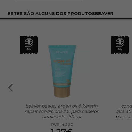
ESTES SÃO ALGUNS DOS PRODUTOSBEAVER
PRODUTO
PRODUTO
COM
COM
PRESENTE
PRESENTE
de
beaver beauty argan oil & keratin
cond
uty
repair condicionador para cabelos
querati
0ml
danificados 60 ml
para ca
PVR:
4,30€