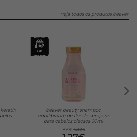
veja todos os produtos beaver
PRODUTO
PRODU
COM
COM
PRESENTE
PRESE
 keratin
beaver beauty shampoo
belos
equilibrante de flor de cerejeira
que
para cabelos oleosos 60ml
par
PVR:
4,30€