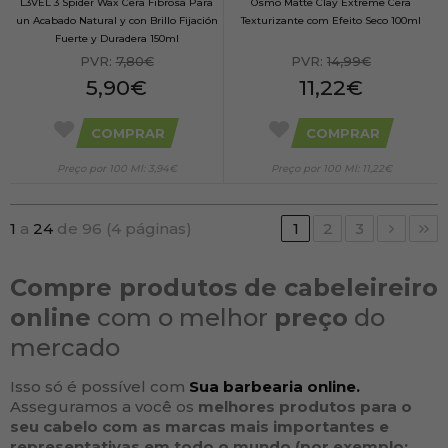
L3VEL 3 Spider Wax Cera Fibrosa Para
Osmo Matte Clay Extreme Cera
un Acabado Natural y con Brillo Fijación
Texturizante com Efeito Seco 100ml
Fuerte y Duradera 150ml
PVR:
7,80€
PVR:
14,99€
5,90€
11,22€
COMPRAR
COMPRAR
Preço por 100 Ml: 3,94€
Preço por 100 Ml: 11,22€
1
a
24
de 96 (4 páginas)
1
2
3
Compre produtos de cabeleireiro
online
com o melhor
preço
do
mercado
Isso só é possível com
Sua barbearia online.
Asseguramos a você os
melhores produtos para o
seu
cabelo
com as
marcas
mais importantes e
representativas em todo o mundo (por exemplo: