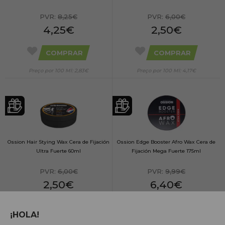
PVR:
8,25€
PVR:
6,00€
4,25€
2,50€
COMPRAR
COMPRAR
Preço por 100 Ml: 2,83€
Preço por 100 Ml: 4,17€
Ossion Hair Stying Wax Cera de Fijación
Ossion Edge Booster Afro Wax Cera de
Ultra Fuerte 60ml
Fijación Mega Fuerte 175ml
PVR:
6,00€
PVR:
9,99€
2,50€
6,40€
COMPRAR
COMPRAR
¡HOLA!