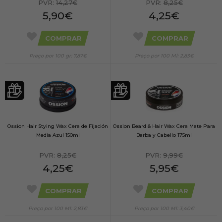
PVR:
14,27€
PVR:
8,25€
5,90€
4,25€
COMPRAR
COMPRAR
Preço por 100 gr: 7,87€
Preço por 100 Ml: 2,83€
Ossion Hair Stying Wax Cera de Fijación
Ossion Beard & Hair Wax Cera Mate Para
Media Azul 150ml
Barba y Cabello 175ml
PVR:
8,25€
PVR:
9,99€
4,25€
5,95€
COMPRAR
COMPRAR
Preço por 100 Ml: 2,83€
Preço por 100 Ml: 3,40€