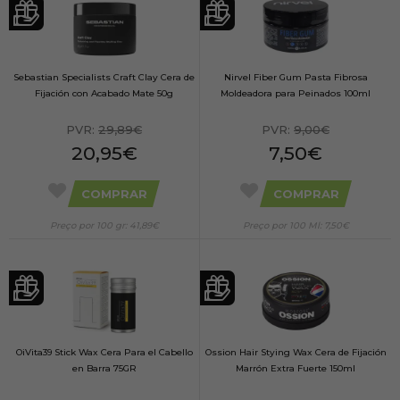
Sebastian Specialists Craft Clay Cera de
Nirvel Fiber Gum Pasta Fibrosa
Fijación con Acabado Mate 50g
Moldeadora para Peinados 100ml
PVR:
29,89€
PVR:
9,00€
20,95€
7,50€
COMPRAR
COMPRAR
Preço por 100 gr: 41,89€
Preço por 100 Ml: 7,50€
OiVita39 Stick Wax Cera Para el Cabello
Ossion Hair Stying Wax Cera de Fijación
en Barra 75GR
Marrón Extra Fuerte 150ml