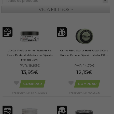
»
VEJA FILTROS
L'Oréal Professionnel Tecni.Art Fix
Osmo Fibre Sculpt Hold Factor 3 Cera
Paste Pasta Modeladora de Fijación
Para el Cabello Fijacióm Media 100ml
Flexible 75ml
PVR:
19,95€
PVR:
14,70€
13,95€
12,15€
COMPRAR
COMPRAR
Preço por 100 gr: 17.439,13€
Preço por 100 Ml: 12,15€