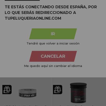
Preço por 100 Ml: 4,17€
Preço por 100 Ml: 3,66€
TE ESTÁS CONECTANDO DESDE ESPAÑA, POR
LO QUE SERÁS REDIRECCIONADO A
TUPELUQUERIAONLINE.COM
IR
Ossion Edge Booster Afro Wax Cera de
Red One Matte Hair Wax White Cera
Fijación Super Fuerte 175ml
Fijadora Efecto Mate de Fijación Fuerte
100ml
Tendré que volver a iniciar sesión
PVR:
9,99€
PVR:
9,10€
6,45€
3,71€
CANCELAR
COMPRAR
COMPRAR
Me quedo aquí sin cambiar el idioma
Preço por 100 Ml: 3,69€
Preço por 100 Ml: 3,71€