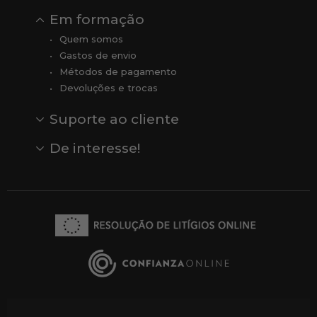
Em formação
Quem somos
Gastos de envio
Métodos de pagamento
Devoluções e trocas
Suporte ao cliente
Contato
Comentários
Comentários do Google
De interesse!
Veja todas as nossas marcas
Comprar vale-presente
Vendas
Outlet