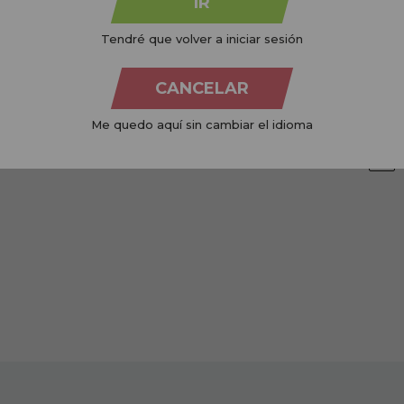
IR
Tendré que volver a iniciar sesión
NO STOCK
NO STOCK
Avise-me quando estiver
CANCELAR
disponível!
Me quedo aquí sin cambiar el idioma
1
a
16
de 16 (1 páginas)
1