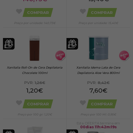
COMPRAR
COMPRAR
Preço por unidade: 140,73€
Preço por unidade: 15,40€
Xanitalia Roll-On de Cera Depilatoria
Xanitalia Idema Lata de Cera
Chocolate 100ml
Depilatoria Aloe Vera 800ml
PVR:
1,26€
PVR:
8,42€
1,20€
7,60€
COMPRAR
COMPRAR
Preço por 100 gr: 1,20€
Preço por 100 Ml: 0,95€
Esta OFERTA termina em
00
dias
11
h
:
42
m
:
18
s