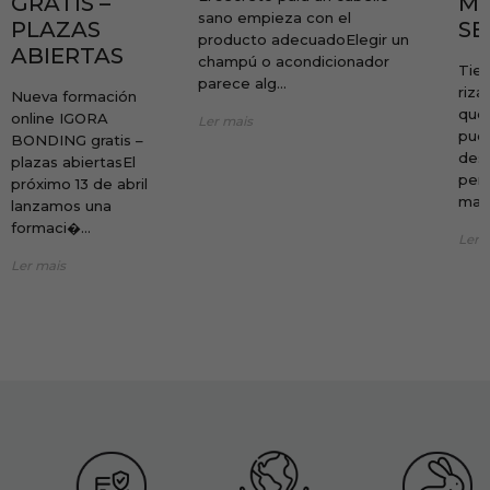
GRATIS –
ME
sano empieza con el
PLAZAS
SE
producto adecuadoElegir un
ABIERTAS
champú o acondicionador
Tien
parece alg...
riza
Nueva formación
que 
online IGORA
Ler mais
pue
BONDING gratis –
desa
plazas abiertasEl
perf
próximo 13 de abril
maña
lanzamos una
formaci�...
Ler 
Ler mais