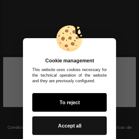
Cookie management
This website uses cookies necessary for
the technical operation of the website
and they are previously configured.
To reject
Accept all
Condiciones generales
-
Políticas de privacidad
Políticas de
Cookies