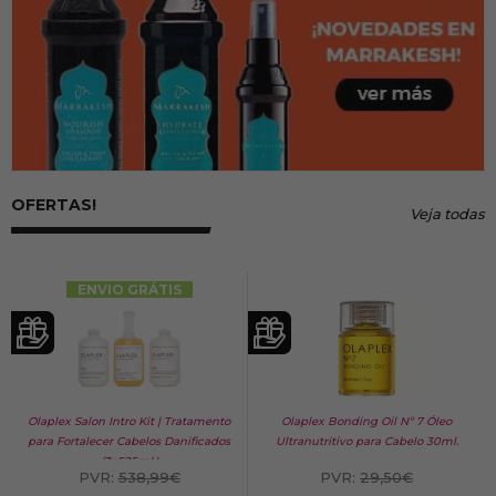
OFERTAS!
Veja todas
ENVIO GRÁTIS
Olaplex Salon Intro Kit | Tratamento
Olaplex Bonding Oil Nº 7 Óleo
para Fortalecer Cabelos Danificados
Ultranutritivo para Cabelo 30ml.
(3x525ml.)
PVR:
538,99€
PVR:
29,50€