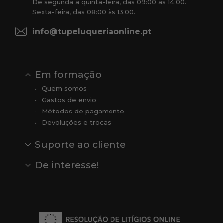
De segunda a quinta-feira, das 09:00 às 14:00.
Sexta-feira, das 08:00 às 13:00.
info@tupeluqueriaonline.pt
Em formação
Quem somos
Gastos de envio
Métodos de pagamento
Devoluções e trocas
Suporte ao cliente
Contato
Comentários
Comentários do Google
De interesse!
Veja todas as nossas marcas
Comprar vale-presente
Vendas
Outlet