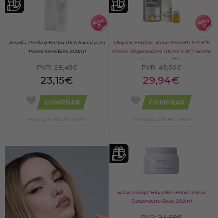
Anadia Peeling Enzimático Facial para
Olaplex Endless Shine Smooth Set Nº6
Pieles Sensibles 200ml
Cream Regenerdora 100ml + Nº7 Aceite
Ultranutritivo 30ml
PVR:
28,45€
PVR:
45,50€
23,15€
29,94€
COMPRAR
COMPRAR
Preço por 100 Ml: 11,57€
Preço por 100 Ml: 17,61€
Schwarzkopf BlondMe Bond Repair
Tratamento Roxo 200ml
PVR:
24,68€