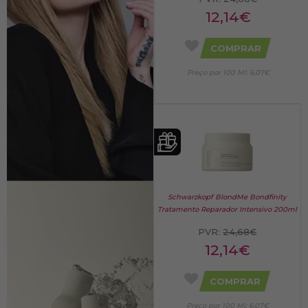
12,14€
COMPRAR
Preço por 100 Ml: 6,07€
Schwarzkopf BlondMe Bondfinity
Tratamento Reparador Intensivo 200ml
PVR:
24,68€
12,14€
COMPRAR
Preço por 100 Ml: 6,07€