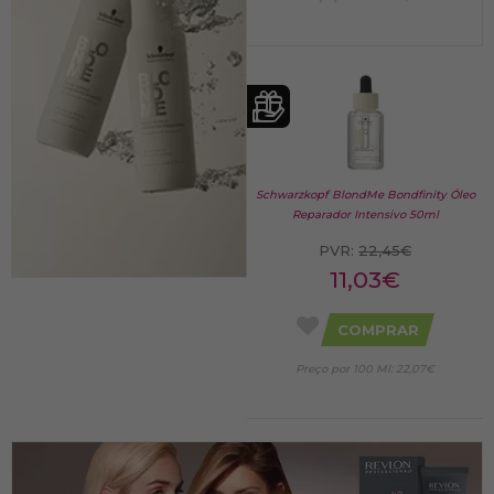
Schwarzkopf BlondMe Bondfinity Óleo
Reparador Intensivo 50ml
PVR:
22,45€
11,03€
COMPRAR
Preço por 100 Ml: 22,07€