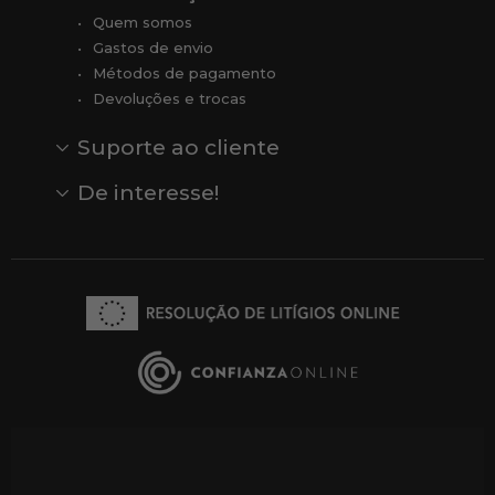
Quem somos
Gastos de envio
Métodos de pagamento
Devoluções e trocas
Suporte ao cliente
Contato
Comentários
Comentários do Google
De interesse!
Veja todas as nossas marcas
Comprar vale-presente
Vendas
Outlet