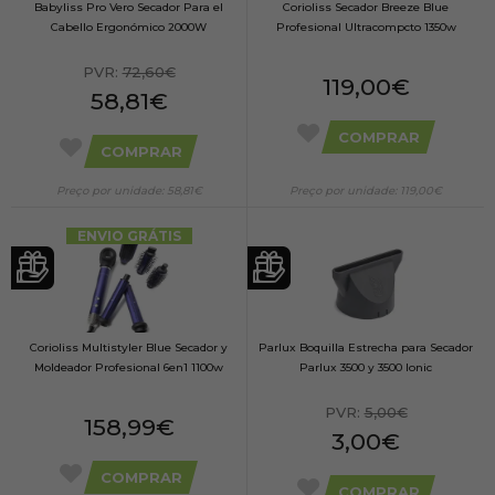
Babyliss Pro Vero Secador Para el
Corioliss Secador Breeze Blue
Cabello Ergonómico 2000W
Profesional Ultracompcto 1350w
PVR:
72,60€
119,00€
58,81€
COMPRAR
COMPRAR
Preço por unidade: 58,81€
Preço por unidade: 119,00€
ENVIO GRÁTIS
Corioliss Multistyler Blue Secador y
Parlux Boquilla Estrecha para Secador
Moldeador Profesional 6en1 1100w
Parlux 3500 y 3500 Ionic
PVR:
5,00€
158,99€
3,00€
COMPRAR
COMPRAR