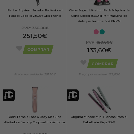
Parlux Elysium Secador Profesional
Kiepe Edgex Ultrathin Pack Máquina de
Para el Cabello 2300W Gris Titanio
Corte Cipper 8.500RPM + Máquina de
Retoque Trimmer 7.200RPM
PVR:
350,00€
251,50€
PVR:
180,00€
133,60€
COMPRAR
COMPRAR
Preço por unidade: 251,50€
Preço por unidade: 133,60€
Wahl Female Face & Body Máquina
Original Mineox Mini Plancha Para el
Afeitadora Facial y Corporal Inalámbrica.
Cabello de Viaje 30W