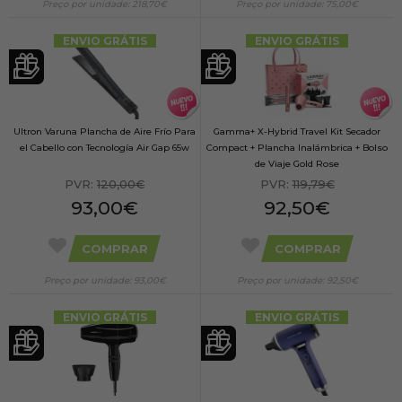
Preço por unidade: 218,70€
Preço por unidade: 75,00€
ENVIO GRÁTIS
ENVIO GRÁTIS
Ultron Varuna Plancha de Aire Frío Para
Gamma+ X-Hybrid Travel Kit Secador
el Cabello con Tecnología Air Gap 65w
Compact + Plancha Inalámbrica + Bolso
de Viaje Gold Rose
PVR:
120,00€
PVR:
119,79€
93,00€
92,50€
COMPRAR
COMPRAR
Preço por unidade: 93,00€
Preço por unidade: 92,50€
ENVIO GRÁTIS
ENVIO GRÁTIS