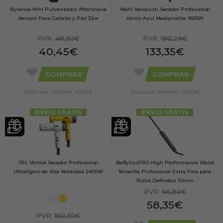
Stylance Mini Pulverizador Aftershave
Wahl Vanquish Secador Profesional
Aerosol Para Cabello y Piel 3,5w
iónico Azul Medianoche 1600W
PVR:
48,30€
PVR:
180,29€
40,45€
133,35€
COMPRAR
COMPRAR
Preço por unidade: 40,45€
Preço por unidade: 133,35€
ENVIO GRÁTIS
ENVIO GRÁTIS
JRL Vortice Secador Profesional
BaBylissPRO High Performance Wand
Ultraligero de Alta Velocidad 2400W
Tenacilla Profesional Extra Fina para
Rizos Definidos 10mm
PVR:
96,80€
58,35€
PVR:
180,30€