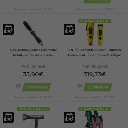
Preço por unidade: 158,99€
Preço por unidade: 3,00€
ENVIO GRÁTIS
Sibel Rotatox Cepillo Calentador
JRL Kit Diamante Clipper + Trimmer
Rotativo Profesional 1.200w
Profesional Edición Yellow 8.200rpm
PVR:
49,90€
PVR:
500,94€
35,90€
319,33€
COMPRAR
COMPRAR
Preço por unidade: 35,90€
Preço por unidade: 319,33€
ENVIO GRÁTIS
ENVIO GRÁTIS