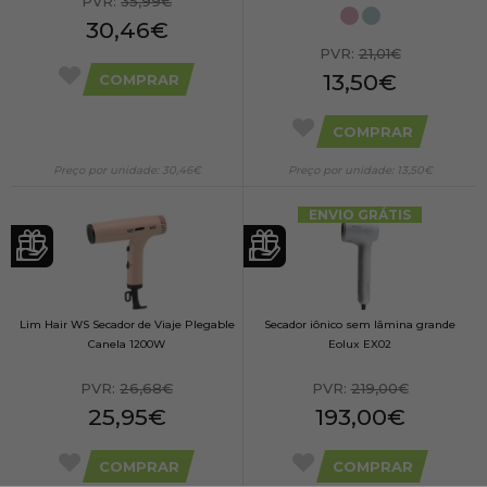
PVR:
35,99€
30,46€
PVR:
21,01€
13,50€
COMPRAR
COMPRAR
Preço por unidade: 30,46€
Preço por unidade: 13,50€
ENVIO GRÁTIS
Lim Hair WS Secador de Viaje Plegable
Secador iônico sem lâmina grande
Canela 1200W
Eolux EX02
PVR:
26,68€
PVR:
219,00€
25,95€
193,00€
COMPRAR
COMPRAR