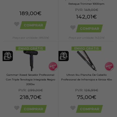
Retoque Trimmer 9000rpm
PVR:
149,00€
189,00€
142,01€
COMPRAR
COMPRAR
Preço por unidade: 189,00€
Preço por unidade: 142,01€
ENVIO GRÁTIS
ENVIO GRÁTIS
Gamma+ Xceed Secador Profesional
Ultron Iku Plancha De Cabello
Con Triple Tenologia Integrada Negro
Profesional de Infrarrojos e Iónica 45w
2000w
PVR:
299,00€
PVR:
126,99€
218,70€
75,00€
COMPRAR
COMPRAR