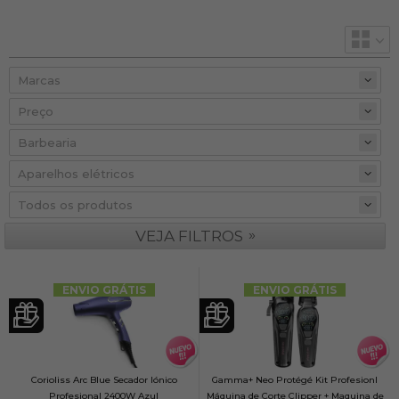
Preço
»
VEJA FILTROS
ENVIO GRÁTIS
ENVIO GRÁTIS
Corioliss Arc Blue Secador Iónico
Gamma+ Neo Protégé Kit Profesionl
Profesional 2400W Azul
Máquina de Corte Clipper + Maquina de