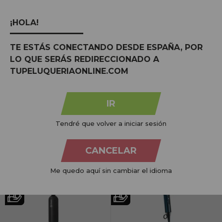
Preço por unidade: 25,95€
Preço por 100 gr: 31.128,23€
¡HOLA!
ENVIO GRÁTIS
ENVIO GRÁTIS
TE ESTÁS CONECTANDO DESDE ESPAÑA, POR
LO QUE SERÁS REDIRECCIONADO A
TUPELUQUERIAONLINE.COM
Secador iônico pequeno sem lâmina
Original Hygiene Plus Limpiador
Eolux EX01
Automático para Cepillos y Cortapelos
200ml
IR
PVR:
169,00€
PVR:
137,82€
159,85€
85,99€
Tendré que volver a iniciar sesión
COMPRAR
COMPRAR
CANCELAR
Preço por unidade: 159,85€
Preço por unidade: 85,99€
Me quedo aquí sin cambiar el idioma
ENVIO GRÁTIS
ENVIO GRÁTIS