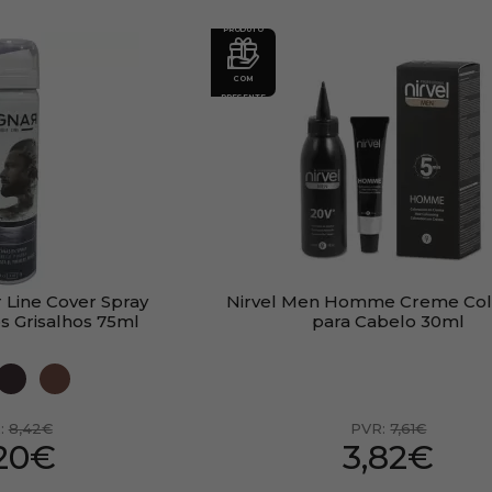
PRODUTO
COM
PRESENTE
 Line Cover Spray
Nirvel Men Homme Creme Col
s Grisalhos 75ml
para Cabelo 30ml
:
8,42€
PVR:
7,61€
,20€
3,82€