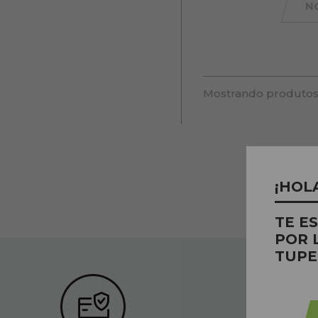
N
Mostrando produtos
¡HOL
TE E
POR 
TUPE