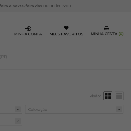
ira e sexta-feira das 08:00 às 13:00
MINHA CESTA
(0)
MINHA CONTA
MEUS FAVORITOS
(PT)
SSIONAL DO SETOR?
OFISSIONAL
 centro de cabeleireiro / estética, pode inscrever-se
 descontos e promoções exclusivas.
Visão:
CRIAR CONTA PROFISSIONAL