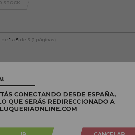
O STOCK
 de
1
a
5
de 5 (1 páginas)
A!
STÁS CONECTANDO DESDE ESPAÑA,
LO QUE SERÁS REDIRECCIONADO A
LUQUERIAONLINE.COM
IR
CANCELAR