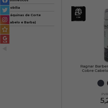
Cosméticos
MASCULINO
PRODUTO
Mobília
MÉTODO
Máquinas de Corte
COM
ENCARACOLADO
PRESENTE
(Cabelo e Barba)
PACOTES DE PRESENTE
OUTLET
BLOG
Ragnar Barber
Cobre Cabelo
PVR
5