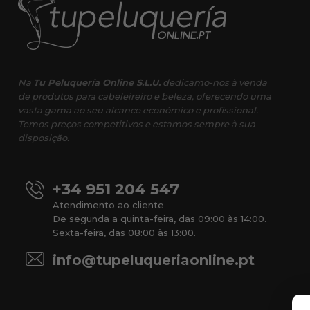
Na
Tu Peluquería Online S.L.U.
dedicamo-nos à venda
de produtos para cabeleireiro e beleza, oferecendo uma
vasta gama ao seu alcance económico e profissional.
Temos preços competitivos e estamos sempre à sua
disposição.
+34 951 204 547
Atendimento ao cliente
De segunda a quinta-feira, das 09:00 às 14:00.
Sexta-feira, das 08:00 às 13:00.
info@tupeluqueriaonline.pt