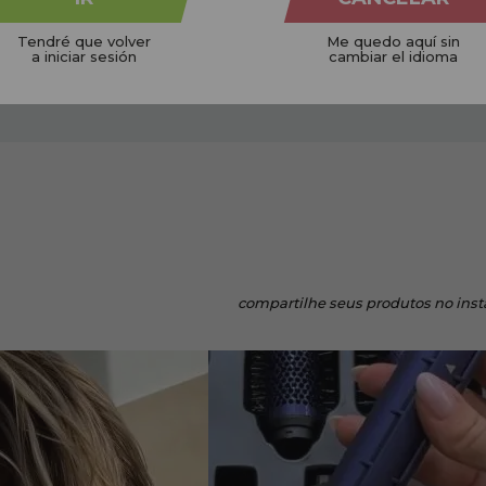
Tendré que volver
Me quedo aquí sin
NICOS
CRUELTY FREE
a iniciar sesión
cambiar el idioma
 planeta
Não testado em animais
Em pe
compartilhe
seus produtos no ins