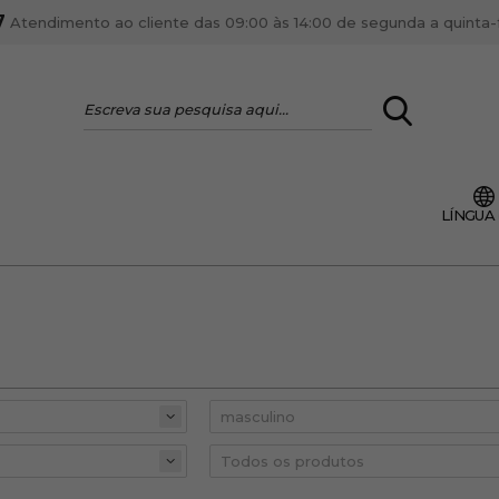
7
Atendimento ao cliente das 09:00 às 14:00 de segunda a quinta-fe
LOGIN
LÍNGUA
VOCÊ É PROFI
Cadastre-se conta PR
ente, ficar por dentro
Se é proprietário de um
anteriores.
como tal e usufruir de