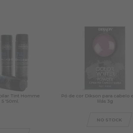
apilar Tint Homme
Pó de cor Dikson para cabelo 
 5 '50ml.
lilás 3g
NO STOCK