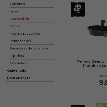
PRODUTO
Carrinhos
fezes
COM
PRESENTE
Lavatório
Macas
Mesas e recepções
Penteadeiras
Secadores de capacete
Espelhos
Perfect Beauty I
Colchetes
Prateleira S
Oxigenado
PVR
Para crianças
9
ENVI
PRODUTO