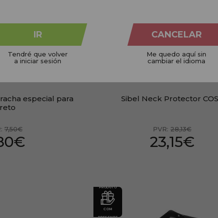
PRESENTE
IR
CANCELAR
Tendré que volver
Me quedo aquí sin
a iniciar sesión
cambiar el idioma
acha especial para
Sibel Neck Protector CO
reto
R:
7,50€
PVR:
28,13€
,80€
23,15€
PRODUTO
COM
PRESENTE