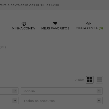
ira e sexta-feira das 08:00 às 13:00
MINHA CESTA
(0)
MINHA CONTA
MEUS FAVORITOS
(PT)
SSIONAL DO SETOR?
OFISSIONAL
 centro de cabeleireiro / estética, pode inscrever-se
 descontos e promoções exclusivas.
Visão:
CRIAR CONTA PROFISSIONAL