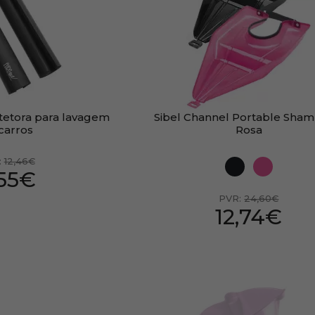
otetora para lavagem
Sibel Channel Portable Sham
carros
Rosa
:
12,46€
,55€
PVR:
24,60€
12,74€