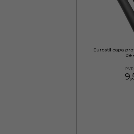
Eurostil capa pr
de 
PVR
9