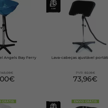
COM
PRESENTE
el Angels Bay Ferry
Lava-cabeças ajustável portáti
:
145,08€
PVR:
82,16€
,00€
73,96€
O GRÁTIS
ENVIO GRÁTIS
PRODUTO