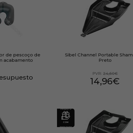
tor de pescoço de
Sibel Channel Portable Sham
om acabamento
Preto
PVR:
24,60€
resupuesto
14,96€
PRODUTO
COM
PRESENTE