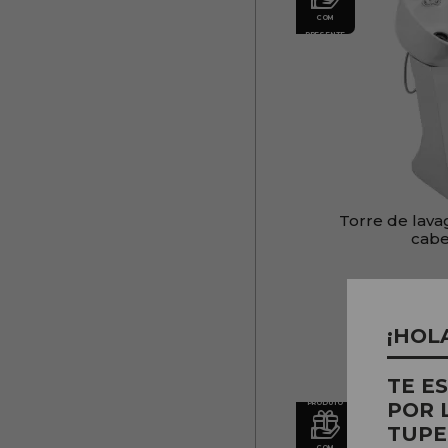
COM
PRESENTE
Torre de lav
cabe
PVR:
Pedir P
¡HOL
TE E
PRODUTO
POR 
TUPE
COM