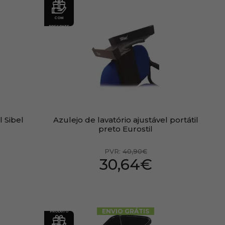
COM
PRESENTE
l Sibel
Azulejo de lavatório ajustável portátil
preto Eurostil
PVR:
40,90€
30,64€
ENVIO GRÁTIS
PRODUTO