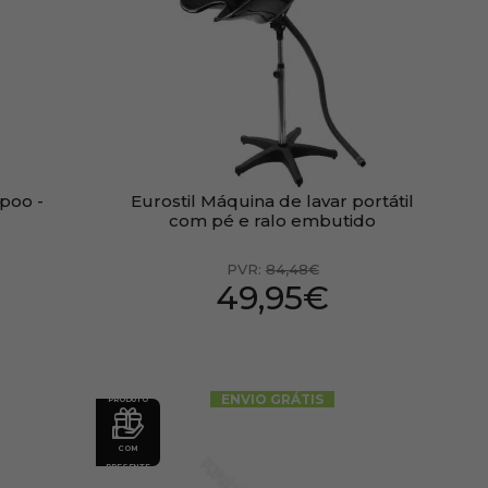
poo -
Eurostil Máquina de lavar portátil
com pé e ralo embutido
PVR:
84,48€
49,95€
ENVIO GRÁTIS
PRODUTO
COM
PRESENTE