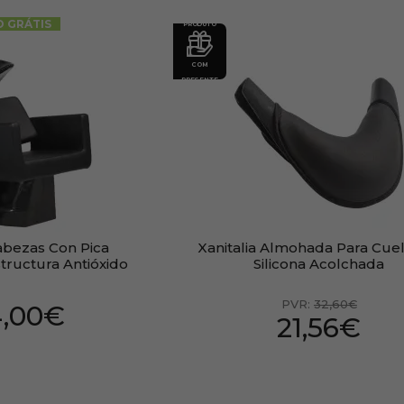
O GRÁTIS
PRODUTO
COM
PRESENTE
abezas Con Pica
Xanitalia Almohada Para Cue
tructura Antióxido
Silicona Acolchada
PVR:
32,60€
4,00€
21,56€