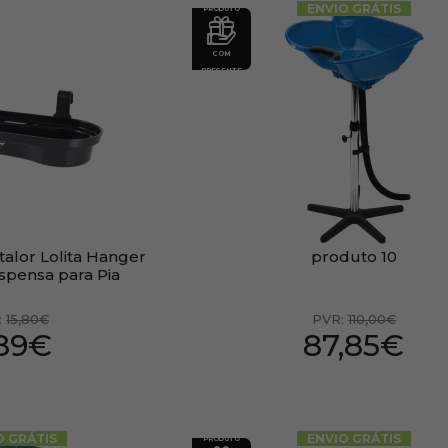
ENVIO GRÁTIS
PRODUTO
COM
PRESENTE
talor Lolita Hanger
produto 10
uspensa para Pia
:
15,80€
PVR:
110,00€
,89€
87,85€
O GRÁTIS
ENVIO GRÁTIS
PRODUTO