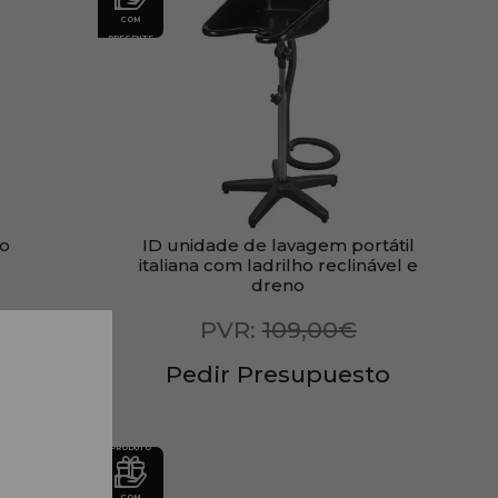
COM
PRESENTE
to
ID unidade de lavagem portátil
italiana com ladrilho reclinável e
dreno
PVR:
109,00€
Pedir Presupuesto
PRODUTO
COM