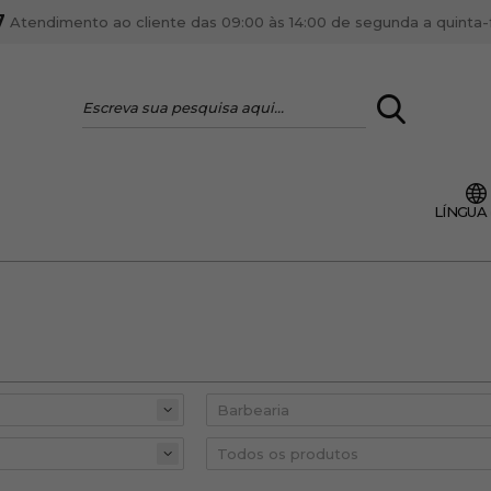
7
Atendimento ao cliente das 09:00 às 14:00 de segunda a quinta-fe
LOGIN
LÍNGUA
VOCÊ É PROFI
Cadastre-se conta PR
ente, ficar por dentro
Se é proprietário de um
anteriores.
como tal e usufruir de