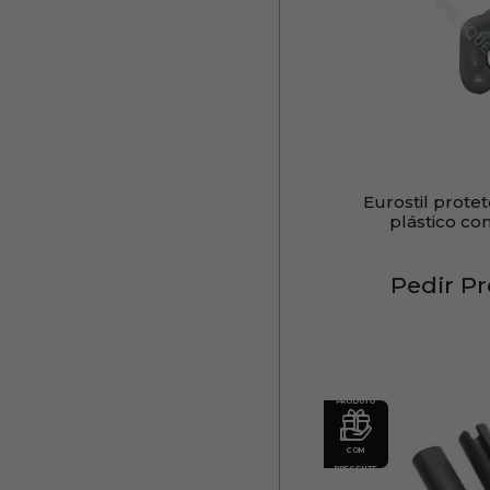
Eurostil prote
plástico c
Pedir P
PRODUTO
COM
PRESENTE