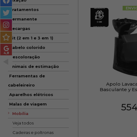
Fixação
MASCULINO
ENVI
PRODUTO
Tratamentos
MÉTODO
Permanente
COM
ENCARACOLADO
PRESENTE
Recargas
Kit (2 em 1 e 3 em 1)
PACOTES DE PRESENTE
Cabelo colorido
OUTLET
Descoloração
BLOG
Animais de estimação
Ferramentas de
Apolo Lavac
cabeleireiro
Basculante y Es
Aparelhos elétricos
Malas de viagem
55
Mobília
Veja todos
Cadeiras e poltronas