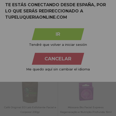
TE ESTÁS CONECTANDO DESDE ESPAÑA, POR
LO QUE SERÁS REDIRECCIONADO A
TUPELUQUERIAONLINE.COM
Ziaja Manuka Tree Purifying Gentle
EO Lab Esfoliante facial e corporal
Exfoliating Night Cream. 50ml
original de café e chocolate 200gr
IR
Tendré que volver a iniciar sesión
NO STOCK
NO STOCK
CANCELAR
Avise-me quando estiver
Avise-me quando estiver
disponível!
disponível!
Me quedo aquí sin cambiar el idioma
Café Original EO Lab Esfoliante Facial e
Máscara Bio Facial Express
Corporal 200gr
Regeneração e Nutrição Profunda 15ml