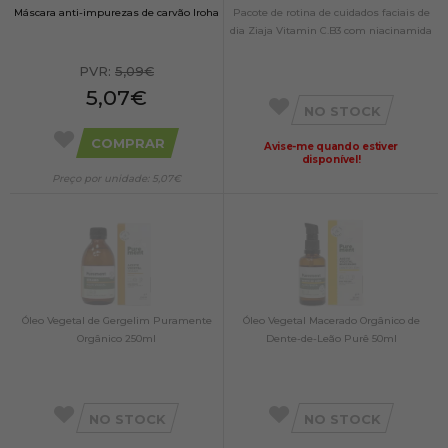
Máscara anti-impurezas de carvão Iroha
Pacote de rotina de cuidados faciais de
dia Ziaja Vitamin C.B3 com niacinamida
PVR:
5,09€
5,07€
NO STOCK
COMPRAR
Avise-me quando estiver
disponível!
Preço por unidade: 5,07€
Óleo Vegetal de Gergelim Puramente
Óleo Vegetal Macerado Orgânico de
Orgânico 250ml
Dente-de-Leão Purê 50ml
NO STOCK
NO STOCK