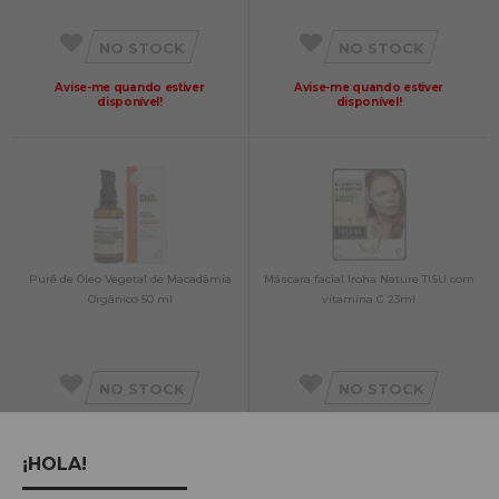
NO STOCK
NO STOCK
Avise-me quando estiver
Avise-me quando estiver
disponível!
disponível!
Purê de Óleo Vegetal de Macadâmia
Máscara facial Iroha Nature TISU com
Orgânico 50 ml
vitamina C 23ml
NO STOCK
NO STOCK
Avise-me quando estiver
Avise-me quando estiver
disponível!
disponível!
¡HOLA!