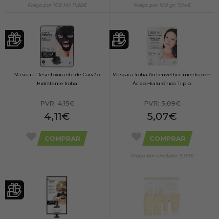
Preço por 100 Ml: 11,98€
Preço por 100 gr: 7,94€
Máscara Desintoxicante de Carvão
Máscara Iroha Antienvelhecimento com
Hidratante Iroha
Ácido Hialurônico Triplo.
PVR:
4,15€
PVR:
5,09€
4,11€
5,07€
COMPRAR
COMPRAR
Preço por unidade: 5,07€