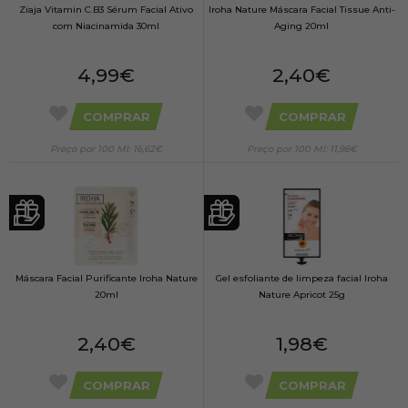
Ziaja Vitamin C.B3 Sérum Facial Ativo
Iroha Nature Máscara Facial Tissue Anti-
com Niacinamida 30ml
Aging 20ml
4,99€
2,40€
COMPRAR
COMPRAR
Preço por 100 Ml: 16,62€
Preço por 100 Ml: 11,98€
Máscara Facial Purificante Iroha Nature
Gel esfoliante de limpeza facial Iroha
20ml
Nature Apricot 25g
2,40€
1,98€
COMPRAR
COMPRAR