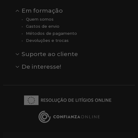
Em formação
Quem somos
Gastos de envio
Métodos de pagamento
Devoluções e trocas
Suporte ao cliente
Contato
Comentários
Comentários do Google
De interesse!
Veja todas as nossas marcas
Comprar vale-presente
Vendas
Outlet