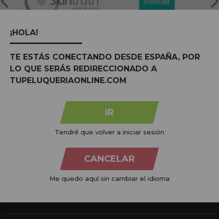
¡HOLA!
TE ESTÁS CONECTANDO DESDE ESPAÑA, POR
LO QUE SERÁS REDIRECCIONADO A
TUPELUQUERIAONLINE.COM
Na
Tu Peluquería Online S.L.U.
dedicamo-nos à venda de
produtos para cabeleireiro e beleza, oferecendo uma vasta
gama ao seu alcance económico e profissional. Temos preços
IR
competitivos e estamos sempre à sua disposição.
Tendré que volver a iniciar sesión
+34 951 204 547
Atendimento ao cliente
CANCELAR
De segunda a quinta-feira, das 09:00 às 14:00.
Sexta-feira, das 08:00 às 13:00.
Me quedo aquí sin cambiar el idioma
info@tupeluqueriaonline.pt