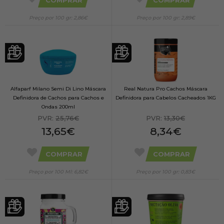
Preço por 100 gr: 2,86€
Preço por 100 gr: 2,89€
Alfaparf Milano Semi Di Lino Máscara
Real Natura Pro Cachos Máscara
Definidora de Cachos para Cachos e
Definidora para Cabelos Cacheados 1KG
Ondas 200ml
PVR:
25,76€
PVR:
13,30€
13,65€
8,34€
COMPRAR
COMPRAR
Preço por 100 Ml: 6,82€
Preço por 100 gr: 0,83€