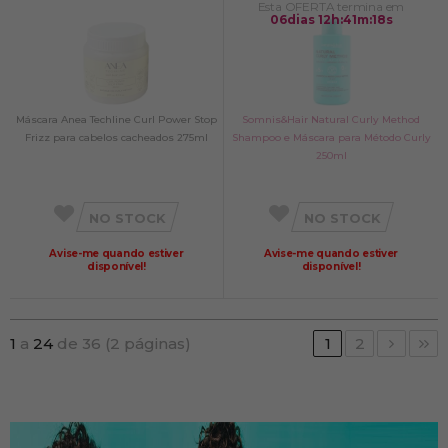
Esta OFERTA termina em
06
dias
12
h
:
41
m
:
17
s
Máscara Anea Techline Curl Power Stop
Somnis&Hair Natural Curly Method
Frizz para cabelos cacheados 275ml
Shampoo e Máscara para Método Curly
250ml
NO STOCK
NO STOCK
Avise-me quando estiver
Avise-me quando estiver
disponível!
disponível!
1
a
24
de 36 (2 páginas)
1
2