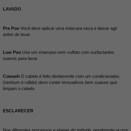
LAVADO
Pre Poo
Você deve aplicar uma máscara seca e deixar agir 
antes de lavar.
Low Poo
Use um shampoo sem sulfato com surfactantes 
suaves para lavar.
Cowash
O cabelo é feito diretamente com um condicionador, 
(nenhum é válido) deve conter tensoativos bem suaves que 
limpam o cabelo.
ESCLARECER
Nos diferentes processos e etapas do método, geralmente ocorre 