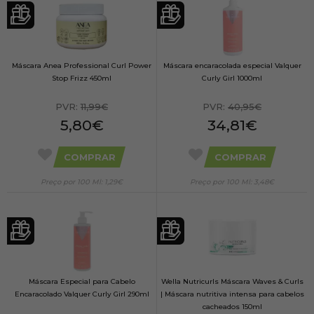
Máscara Anea Professional Curl Power
Máscara encaracolada especial Valquer
Stop Frizz 450ml
Curly Girl 1000ml
PVR:
11,99€
PVR:
40,95€
5,80€
34,81€
COMPRAR
COMPRAR
Preço por 100 Ml: 1,29€
Preço por 100 Ml: 3,48€
Máscara Especial para Cabelo
Wella Nutricurls Máscara Waves & Curls
Encaracolado Valquer Curly Girl 290ml
| Máscara nutritiva intensa para cabelos
cacheados 150ml