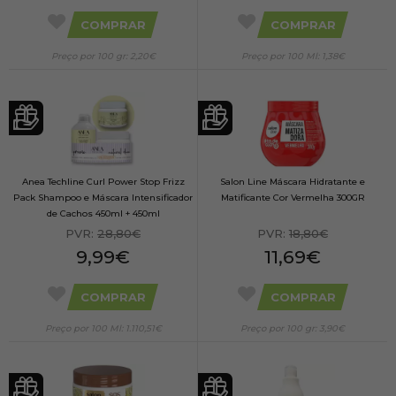
COMPRAR
COMPRAR
Preço por 100 gr: 2,20€
Preço por 100 Ml: 1,38€
Anea Techline Curl Power Stop Frizz
Salon Line Máscara Hidratante e
Pack Shampoo e Máscara Intensificador
Matificante Cor Vermelha 300GR
de Cachos 450ml + 450ml
PVR:
28,80€
PVR:
18,80€
9,99€
11,69€
COMPRAR
COMPRAR
Preço por 100 Ml: 1.110,51€
Preço por 100 gr: 3,90€