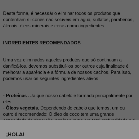
Desta forma, é necessário eliminar todos os produtos que 
contenham silicones não solúveis em água, sulfatos, parabenos, 
álcoois, óleos minerais e ceras como ingredientes.
INGREDIENTES RECOMENDADOS
Uma vez eliminados aqueles produtos que só continuam a 
danificá-los, devemos substituí-los por outros cuja finalidade é 
melhorar a aparência e a fórmula de nossos cachos. Para isso, 
podemos usar os seguintes ingredientes ativos:
- 
Proteínas
 . Já que nosso cabelo é formado principalmente por 
eles.
- 
Óleos vegetais.
 Dependendo do cabelo que temos, um ou 
outro é recomendado; O óleo de coco tem uma grande 
capacidade de absorção, por isso nutre em total profundidade e é 
um excelente hidratante. Existem também outros óleos, como o 
óleo de jojoba.
¡HOLA!
- 
Umectantes.
 Eles fazem com que a hidratação fique dentro do 