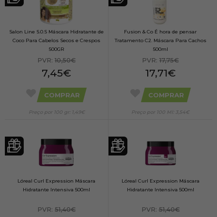
Salon Line S.0.S Máscara Hidratante de
Fusion & Co É hora de pensar
Coco Para Cabelos Secos e Crespos
Tratamento C2. Máscara Para Cachos
500GR
500ml
PVR:
10,50€
PVR:
17,75€
7,45€
17,71€
COMPRAR
COMPRAR
Preço por 100 gr: 1,49€
Preço por 100 Ml: 3,54€
Lóreal Curl Expression Máscara
Lóreal Curl Expression Máscara
Hidratante Intensiva 500ml
Hidratante Intensiva 500ml
PVR:
51,40€
PVR:
51,40€