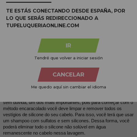
cabelo para evitar sua possível desidratação. Estes podem ser 
TE ESTÁS CONECTANDO DESDE ESPAÑA, POR
aloe vera ou glicerina vegetal.
LO QUE SERÁS REDIRECCIONADO A
TUPELUQUERIAONLINE.COM
OS 5 PASSOS DO MÉTODO CURLY
IR
A seguir, mostraremos os 5 passos fundamentais a serem 
Tendré que volver a iniciar sesión
seguidos para alcançar o melhor método cacheado.
CANCELAR
PASSO 1. Limpeza inicial.
Me quedo aquí sin cambiar el idioma
Ou também conhecido como “Última Lavagem”. Este passo é, 
sem dúvida, um dos mais importantes, pois para começar com o 
método encaracolado você deve limpar e remover todos os 
vestígios de silicone do seu cabelo. Para isso, você terá que usar 
um shampoo com sulfatos e sem silicones. Dessa forma, você 
poderá eliminar todo o silicone não solúvel em água 
remanescente no cabelo nessa lavagem.