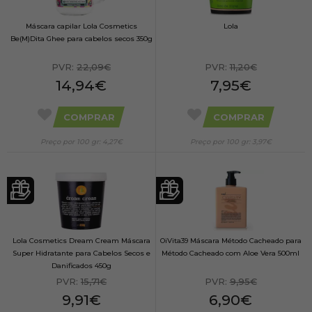
Máscara capilar Lola Cosmetics
Lola
Be(M)Dita Ghee para cabelos secos 350g
PVR:
22,09€
PVR:
11,20€
14,94€
7,95€
COMPRAR
COMPRAR
Preço por 100 gr: 4,27€
Preço por 100 gr: 3,97€
Lola Cosmetics Dream Cream Máscara
OiVita39 Máscara Método Cacheado para
Super Hidratante para Cabelos Secos e
Método Cacheado com Aloe Vera 500ml
Danificados 450g
PVR:
15,71€
PVR:
9,95€
9,91€
6,90€