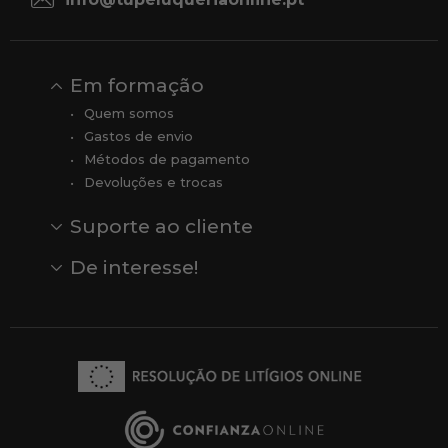
Em formação
Quem somos
Gastos de envio
Métodos de pagamento
Devoluções e trocas
Suporte ao cliente
Contato
Comentários
Comentários do Google
De interesse!
Veja todas as nossas marcas
Comprar vale-presente
Vendas
Outlet