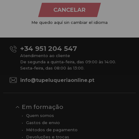
CANCELAR
Na
Tu Peluquería Online S.L.U.
dedicamo-nos à venda de
produtos para cabeleireiro e beleza, oferecendo uma vasta
Me quedo aquí sin cambiar el idioma
gama ao seu alcance económico e profissional. Temos preços
competitivos e estamos sempre à sua disposição.
+34 951 204 547
Atendimento ao cliente
De segunda a quinta-feira, das 09:00 às 14:00.
Sexta-feira, das 08:00 às 13:00.
info@tupeluqueriaonline.pt
Em formação
Quem somos
Gastos de envio
Métodos de pagamento
Devoluções e trocas