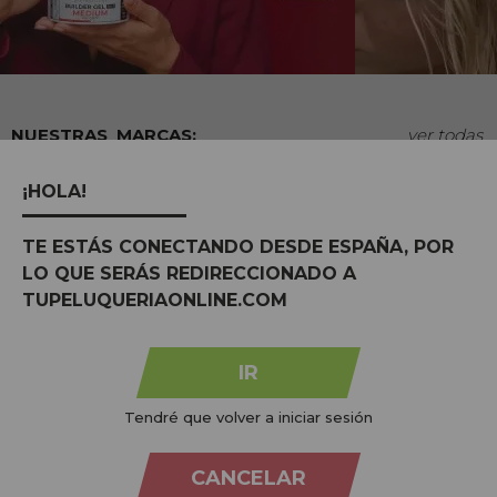
MARCAS:
ver todas
¡HOLA!
TE ESTÁS CONECTANDO DESDE ESPAÑA, POR
LO QUE SERÁS REDIRECCIONADO A
TUPELUQUERIAONLINE.COM
IR
Tendré que volver a iniciar sesión
Na
Tu Peluquería Online S.L.U.
dedicamo-nos à venda de
produtos para cabeleireiro e beleza, oferecendo uma vasta
CANCELAR
gama ao seu alcance económico e profissional. Temos preços