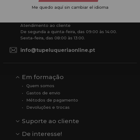
competitivos e estamos sempre à sua disposição.
Me quedo aquí sin cambiar el idioma
+34 951 204 547
Atendimento ao cliente
De segunda a quinta-feira, das 09:00 às 14:00.
Sexta-feira, das 08:00 às 13:00.
info@tupeluqueriaonline.pt
Em formação
Quem somos
Gastos de envio
Métodos de pagamento
Devoluções e trocas
Suporte ao cliente
Contato
Comentários
Comentários do Google
De interesse!