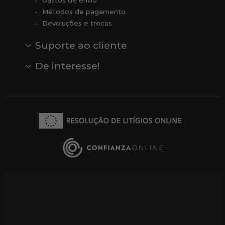
Métodos de pagamento
Devoluções e trocas
Suporte ao cliente
Contato
Comentários
Comentários do Google
De interesse!
Veja todas as nossas marcas
Comprar vale-presente
Vendas
Outlet