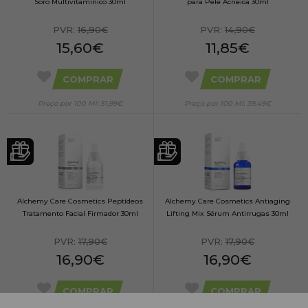
Soro Multivitamínico 30ml
para Pele Acneica 30ml
PVR:
16,90€
PVR:
14,90€
15,60€
11,85€
COMPRAR
COMPRAR
Preço por 100 Ml: 51,99€
Preço por 100 Ml: 39,49€
Alchemy Care Cosmetics Peptídeos
Alchemy Care Cosmetics Antiaging
Tratamento Facial Firmador 30ml
Lifting Mix Sérum Antirrugas 30ml
PVR:
17,90€
PVR:
17,90€
16,90€
16,90€
COMPRAR
COMPRAR