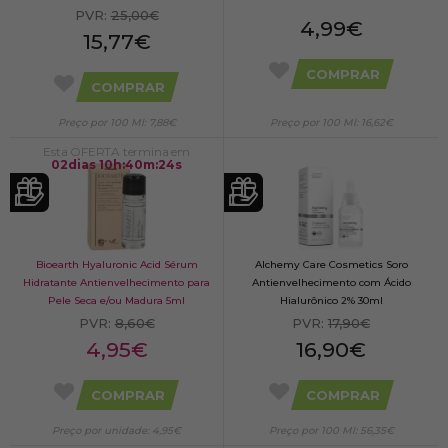
PVR:
25,00€
4,99€
15,77€
COMPRAR
COMPRAR
Preço por 100 Ml: 7,88€
Preço por 100 Ml: 16,62€
Esta OFERTA termina em
02
dias
10
h
:
40
m
:
24
s
Bioearth Hyaluronic Acid Sérum
Alchemy Care Cosmetics Soro
Hidratante Antienvelhecimento para
Antienvelhecimento com Ácido
Pele Seca e/ou Madura 5ml
Hialurônico 2% 30ml
PVR:
8,60€
PVR:
17,90€
4,95€
16,90€
COMPRAR
COMPRAR
Preço por unidade: 4,95€
Preço por 100 Ml: 56,35€