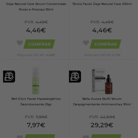
Ziaja Natural Care Sérum Concentrado
Tônico Facial Ziaja Natural Care 200ml
Rosto e Pescoço 30ml
PVR:
4,49€
PVR:
4,49€
4,46€
4,46€
COMPRAR
COMPRAR
Preço por 100 Ml: 14,88€
Preço por 100 Ml: 2,23€
Bell Elixir Facial Hipoalergênico
Bella Aurora Bio10 Sérum
Desintoxicante 25gr
Despigmentante Antimanchas 30ml
PVR:
7,99€
PVR:
42,69€
7,97€
29,29€