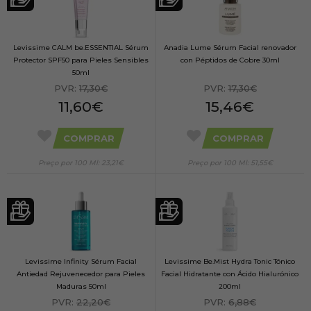
Levissime CALM be.ESSENTIAL Sérum
Anadia Lume Sérum Facial renovador
Protector SPF50 para Pieles Sensibles
con Péptidos de Cobre 30ml
50ml
PVR:
17,30€
PVR:
17,30€
11,60€
15,46€
COMPRAR
COMPRAR
Preço por 100 Ml: 23,21€
Preço por 100 Ml: 51,55€
Levissime Infinity Sérum Facial
Levissime Be.Mist Hydra Tonic Tónico
Antiedad Rejuvenecedor para Pieles
Facial Hidratante con Ácido Hialurónico
Maduras 50ml
200ml
PVR:
22,20€
PVR:
6,88€