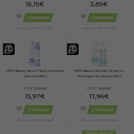
16,15€
3,85€
COMPRAR
COMPRAR
Preço por 100 Ml: 32,31€
Preço por 100 Ml: 1,92€
OOTD Beauty Sérum Facial Hidratante
OOTD Beauty Wrinkle Lift Sérum
Intensivo 50ml
Antirrugas com Retinol 50ml
PVR:
17,00€
PVR:
19,99€
15,97€
17,96€
COMPRAR
COMPRAR
Preço por 100 Ml: 31,94€
Preço por 100 Ml: 35,91€
ENVIO GRÁTIS