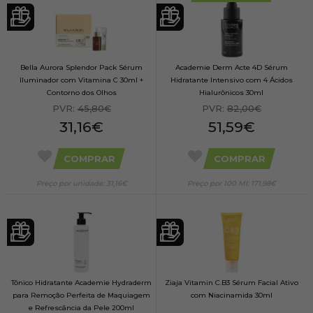
Bella Aurora Splendor Pack Sérum
Academie Derm Acte 4D Sérum
Iluminador com Vitamina C 30ml +
Hidratante Intensivo com 4 Ácidos
Contorno dos Olhos
Hialurônicos 30ml
Antienvelhecimento 15ml
PVR:
45,80€
PVR:
82,00€
31,16€
51,59€
COMPRAR
COMPRAR
Preço por unidade: 31,16€
Preço por 100 Ml: 171,98€
Tônico Hidratante Academie Hydraderm
Ziaja Vitamin C.B3 Sérum Facial Ativo
para Remoção Perfeita de Maquiagem
com Niacinamida 30ml
e Refrescância da Pele 200ml