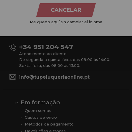
CANCELAR
Na
Tu Peluquería Online S.L.U.
dedicamo-nos à venda de
produtos para cabeleireiro e beleza, oferecendo uma vasta
Me quedo aquí sin cambiar el idioma
gama ao seu alcance económico e profissional. Temos preços
competitivos e estamos sempre à sua disposição.
+34 951 204 547
Atendimento ao cliente
De segunda a quinta-feira, das 09:00 às 14:00.
Sexta-feira, das 08:00 às 13:00.
info@tupeluqueriaonline.pt
Em formação
Quem somos
Gastos de envio
Métodos de pagamento
Devoluções e trocas