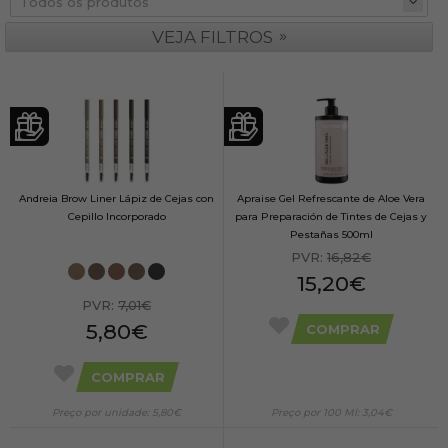
»
VEJA FILTROS
Andreia Brow Liner Lápiz de Cejas con
Apraise Gel Refrescante de Aloe Vera
Cepillo Incorporado
para Preparación de Tintes de Cejas y
Pestañas 500ml
PVR:
16,82€
15,20€
PVR:
7,01€
5,80€
COMPRAR
COMPRAR
Preço por unidade: 5,80€
Preço por 100 Ml: 3,04€