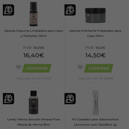
Apraise Espuma Limpiadora para Cejas
Apraise Exfoliante Preparador para
y Pestañas 125ml
Cejas 50ml
PVR:
18,15€
PVR:
16,11€
16,40€
14,50€
COMPRAR
COMPRAR
Preço por 100 Ml: 13,12€
Preço por 100 Ml: 28,99€
Lovely Henna Solución Mineral Para
Pó Clareador para Sobrancelhas
Mezcla de Henna 35ml
Levissime Lash DecoBlue 2g