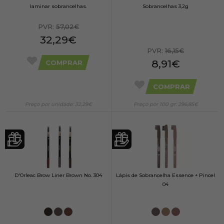
laminar sobrancelhas.
Sobrancelhas 3,2g
PVR:
57,02€
32,29€
PVR:
16,15€
8,91€
COMPRAR
COMPRAR
Preço por unidade: 32,29€
Preço por 100 gr: 296,85€
D'Orleac Brow Liner Brown No. 304
Lápis de Sobrancelha Essence + Pincel
04