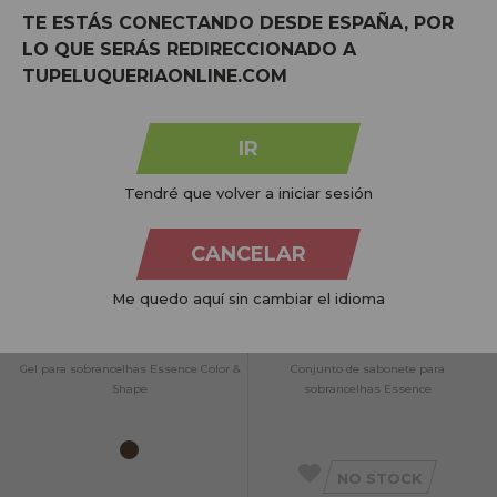
TE ESTÁS CONECTANDO DESDE ESPAÑA, POR
LO QUE SERÁS REDIRECCIONADO A
TUPELUQUERIAONLINE.COM
NO STOCK
NO STOCK
IR
Avise-me quando estiver
Tendré que volver a iniciar sesión
disponível!
CANCELAR
Me quedo aquí sin cambiar el idioma
Gel para sobrancelhas Essence Color &
Conjunto de sabonete para
Shape
sobrancelhas Essence
NO STOCK