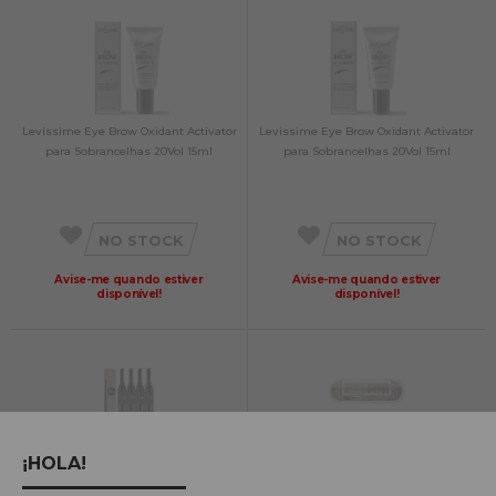
Levissime Eye Brow Oxidant Activator
Levissime Eye Brow Oxidant Activator
para Sobrancelhas 20Vol 15ml
para Sobrancelhas 20Vol 15ml
NO STOCK
NO STOCK
Avise-me quando estiver
Avise-me quando estiver
disponível!
disponível!
¡HOLA!
Pincel Essence BrowPomade - Pomada
Pó para sobrancelhas Essence Set 2,3g
de sobrancelha com pincel 1,2g