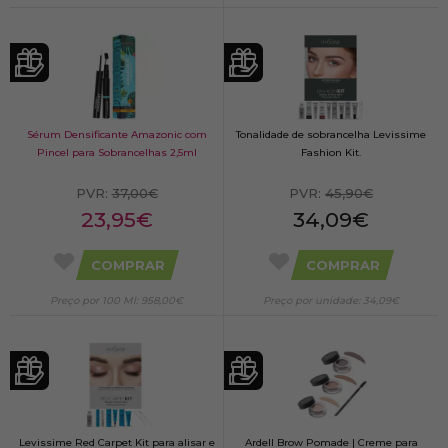
Sérum Densificante Amazonic com
Tonalidade de sobrancelha Levissime
Pincel para Sobrancelhas 2,5ml
Fashion Kit.
PVR:
37,00€
PVR:
45,90€
23,95€
34,09€
COMPRAR
COMPRAR
Preço por 100 Ml: 958,00€
Preço por unidade: 34,09€
Levissime Red Carpet Kit para alisar e
Ardell Brow Pomade | Creme para