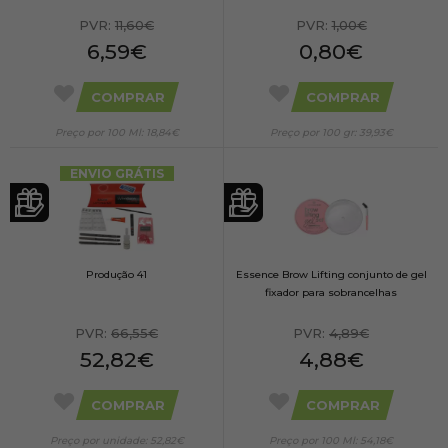
PVR:
11,60€
PVR:
1,00€
6,59€
0,80€
COMPRAR
COMPRAR
Preço por 100 Ml: 18,84€
Preço por 100 gr: 39,93€
ENVIO GRÁTIS
Produção 41
Essence Brow Lifting conjunto de gel
fixador para sobrancelhas
PVR:
66,55€
PVR:
4,89€
52,82€
4,88€
COMPRAR
COMPRAR
Preço por unidade: 52,82€
Preço por 100 Ml: 54,18€