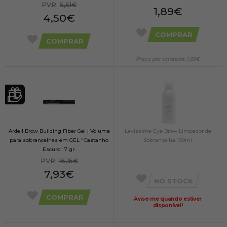
PVR:
5,51€
1,89€
4,50€
COMPRAR
COMPRAR
Preço por unidade: 1,89€
Ardell Brow Building Fiber Gel | Volume
Levissime Eye Brow Limpador de
para sobrancelhas em GEL "Castanho
Sobrancelha 100ml
Escuro" 7 gr.
PVR:
16,15€
7,93€
NO STOCK
COMPRAR
Avise-me quando estiver
disponível!