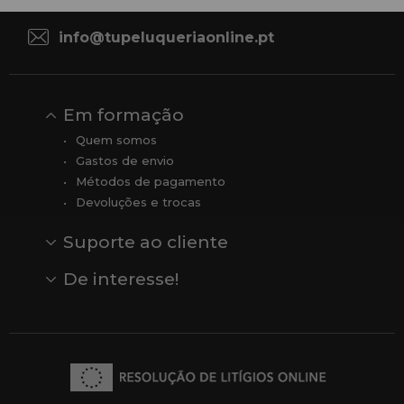
Sexta-feira, das 08:00 às 13:00.
info@tupeluqueriaonline.pt
Em formação
Quem somos
Gastos de envio
Métodos de pagamento
Devoluções e trocas
Suporte ao cliente
Contato
Comentários
Comentários do Google
De interesse!
Veja todas as nossas marcas
Comprar vale-presente
Vendas
Outlet