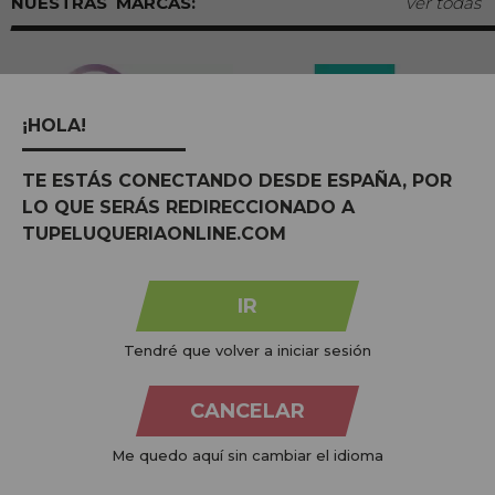
MARCAS:
ver todas
¡HOLA!
TE ESTÁS CONECTANDO DESDE ESPAÑA, POR
LO QUE SERÁS REDIRECCIONADO A
TUPELUQUERIAONLINE.COM
IR
Na
Tu Peluquería Online S.L.U.
dedicamo-nos à venda de
produtos para cabeleireiro e beleza, oferecendo uma vasta
Tendré que volver a iniciar sesión
gama ao seu alcance económico e profissional. Temos preços
competitivos e estamos sempre à sua disposição.
CANCELAR
+34 951 204 547
Atendimento ao cliente
Me quedo aquí sin cambiar el idioma
De segunda a quinta-feira, das 09:00 às 14:00.