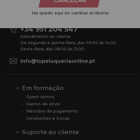
CANCELAR
produtos para cabeleireiro e beleza, oferecendo uma vasta
gama ao seu alcance económico e profissional. Temos preços
Me quedo aquí sin cambiar el idioma
competitivos e estamos sempre à sua disposição.
+34 951 204 547
Atendimento ao cliente
De segunda a quinta-feira, das 09:00 às 14:00.
Sexta-feira, das 08:00 às 13:00.
info@tupeluqueriaonline.pt
Em formação
Quem somos
Gastos de envio
Métodos de pagamento
Devoluções e trocas
Suporte ao cliente