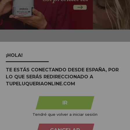
MARCAS:
ver tudo
¡HOLA!
TE ESTÁS CONECTANDO DESDE ESPAÑA, POR
LO QUE SERÁS REDIRECCIONADO A
TUPELUQUERIAONLINE.COM
IR
Tendré que volver a iniciar sesión
Na
Tu Peluquería Online S.L.U.
dedicamo-nos à venda de