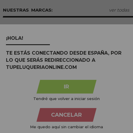
MARCAS:
ver todas
¡HOLA!
TE ESTÁS CONECTANDO DESDE ESPAÑA, POR
LO QUE SERÁS REDIRECCIONADO A
TUPELUQUERIAONLINE.COM
IR
Na
Tu Peluquería Online S.L.U.
dedicamo-nos à venda de
produtos para cabeleireiro e beleza, oferecendo uma vasta
Tendré que volver a iniciar sesión
gama ao seu alcance económico e profissional. Temos preços
competitivos e estamos sempre à sua disposição.
CANCELAR
+34 951 204 547
Me quedo aquí sin cambiar el idioma
Atendimento ao cliente