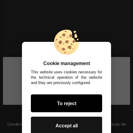
Cookie management
This website uses cookies necessary for
the technical operation of the website
and they are previously configured.
To reject
Condiciones generales
-
Políticas de privacidad
Políticas de
Accept all
Cookies