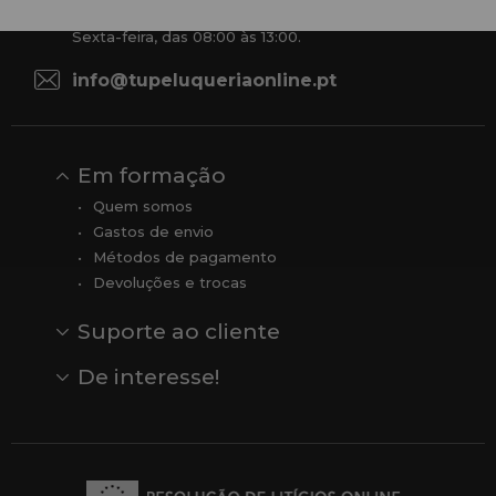
De segunda a quinta-feira, das 09:00 às 14:00.
Sexta-feira, das 08:00 às 13:00.
info@tupeluqueriaonline.pt
Em formação
Quem somos
Gastos de envio
Métodos de pagamento
Devoluções e trocas
Suporte ao cliente
Contato
Comentários
Comentários do Google
De interesse!
Veja todas as nossas marcas
Comprar vale-presente
Vendas
Outlet