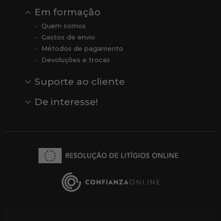
Em formação
Quem somos
Gastos de envio
Métodos de pagamento
Devoluções e trocas
Suporte ao cliente
Contato
Comentários
Comentários do Google
De interesse!
Veja todas as nossas marcas
Comprar vale-presente
Vendas
Outlet