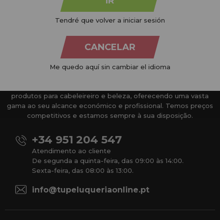
IR
Tendré que volver a iniciar sesión
CANCELAR
Me quedo aquí sin cambiar el idioma
Na
Tu Peluquería Online S.L.U.
dedicamo-nos à venda de
produtos para cabeleireiro e beleza, oferecendo uma vasta
gama ao seu alcance económico e profissional. Temos preços
competitivos e estamos sempre à sua disposição.
+34 951 204 547
Atendimento ao cliente
De segunda a quinta-feira, das 09:00 às 14:00.
Sexta-feira, das 08:00 às 13:00.
info@tupeluqueriaonline.pt