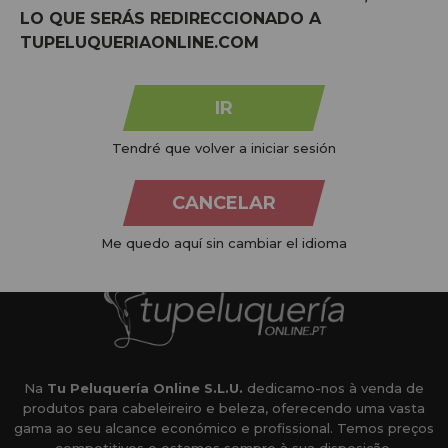
LO QUE SERÁS REDIRECCIONADO A
TUPELUQUERIAONLINE.COM
IR
MARCAS:
ver todas
Tendré que volver a iniciar sesión
CANCELAR
Me quedo aquí sin cambiar el idioma
Na
Tu Peluquería Online S.L.U.
dedicamo-nos à venda de
produtos para cabeleireiro e beleza, oferecendo uma vasta
gama ao seu alcance económico e profissional. Temos preços