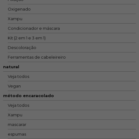
Oxigenado
Xampu
Condicionador e máscara
Kit (2 em 1 e 3 em 1)
Descoloração
Ferramentas de cabeleireiro
natural
Veja todos
Vegan
método encaracolado
Veja todos
Xampu
mascarar
espumas