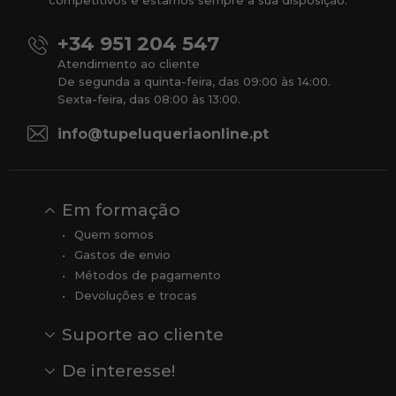
competitivos e estamos sempre à sua disposição.
+34 951 204 547
Atendimento ao cliente
De segunda a quinta-feira, das 09:00 às 14:00.
Sexta-feira, das 08:00 às 13:00.
info@tupeluqueriaonline.pt
Em formação
Quem somos
Gastos de envio
Métodos de pagamento
Devoluções e trocas
Suporte ao cliente
Contato
Comentários
Comentários do Google
De interesse!
Veja todas as nossas marcas