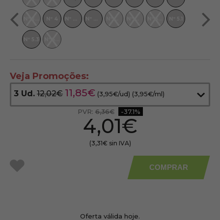
11.72
Nº 3.71
Nº 4
Nº 4.5
Nº 4.7
Nº 4.71
Nº 4.8
Nº 5W
Nº 5.1
Nº 6.3
Nº 5.3
Nº 5.4
Nº 6.74
Veja Promoções:
11,85€
3 Ud.
12,02€
(3,95€/ud) (
3,95€
/ml)
PVR:
6,36€
-37.1%
4,01€
(3,31€ sin IVA)
COMPRAR
a
meus
favoritos
Oferta válida hoje.