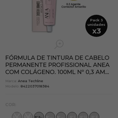
FÓRMULA DE TINTURA DE CABELO
PERMANENTE PROFISSIONAL ANEA
COM COLÁGENO. 100ML
Nº 0,3 AM...
Marca:
Anea Techline
Modelo:
8422037018384
COR:
23
Nº 0.00
Nº 0.1
Nº 0.7
Nº 0.11
Nº 1
Nº 1.1
Nº 3
Nº 5.5
Nº 0,3 Am...