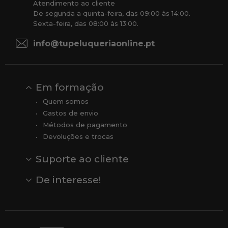
Atendimento ao cliente
De segunda a quinta-feira, das 09:00 às 14:00.
Sexta-feira, das 08:00 às 13:00.
info@tupeluqueriaonline.pt
Em formação
Quem somos
Gastos de envio
Métodos de pagamento
Devoluções e trocas
Suporte ao cliente
Contato
Comentários
Comentários do Google
De interesse!
Veja todas as nossas marcas
Comprar vale-presente
Vendas
Outlet