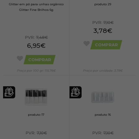
Glitter em pó para unhas orgânico
produto 29
Glitter Fine Brilhos 6g
PVR:
7,10€
3,78€
PVR:
7,48€
6,95€
COMPRAR
COMPRAR
Preço por 100 gr: 115,76€
Preço por unidade: 3,78€
produto 17
produto 16
PVR:
7,10€
PVR:
7,10€