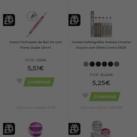
Inocos Perfurador de Nail Art com
Caneta Esferográfica Andreia Chrome
Ponta Dupla 1,5mm
Illusion com Efeito Cromo 0,5GR
PVR:
7,01€
5,51€
PVR:
8,40€
5,25€
COMPRAR
COMPRAR
Preço por unidade: 5,51€
Preço por 100 gr: 1.050,28€