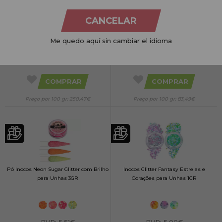
Unhas 3GR
CANCELAR
Me quedo aquí sin cambiar el idioma
PVR:
5,00€
PVR:
5,00€
2,50€
2,50€
COMPRAR
COMPRAR
Preço por 100 gr: 250,47€
Preço por 100 gr: 83,49€
Pó Inocos Neon Sugar Glitter com Brilho
Inocos Glitter Fantasy Estrelas e
para Unhas 3GR
Corações para Unhas 1GR
PVR:
5,51€
PVR:
5,00€