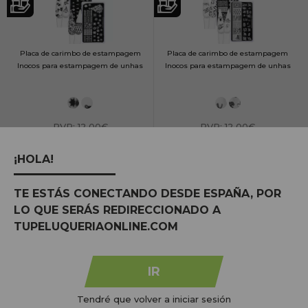
Placa de carimbo de estampagem
Placa de carimbo de estampagem
Inocos para estampagem de unhas
Inocos para estampagem de unhas
PVR:
12,00€
PVR:
12,00€
7,14€
8,93€
¡HOLA!
COMPRAR
COMPRAR
TE ESTÁS CONECTANDO DESDE ESPAÑA, POR
Preço por unidade: 7,14€
Preço por unidade: 8,93€
LO QUE SERÁS REDIRECCIONADO A
TUPELUQUERIAONLINE.COM
IR
Tendré que volver a iniciar sesión
Inocos Heart Glitter Para Unhas 1GR
Inocos Pó Solto Holográfico 2 em 1 Para