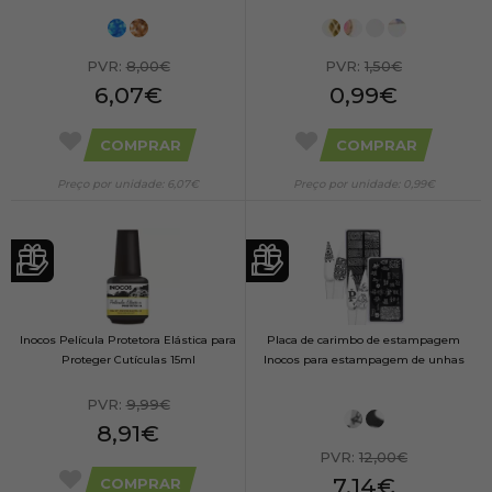
PVR:
8,00€
PVR:
1,50€
6,07€
0,99€
COMPRAR
COMPRAR
Preço por unidade: 6,07€
Preço por unidade: 0,99€
Inocos Película Protetora Elástica para
Placa de carimbo de estampagem
Proteger Cutículas 15ml
Inocos para estampagem de unhas
PVR:
9,99€
8,91€
PVR:
12,00€
7,14€
COMPRAR