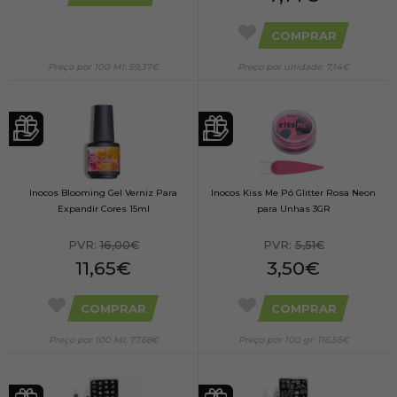
COMPRAR
Preço por 100 Ml: 59,37€
Preço por unidade: 7,14€
Inocos Blooming Gel Verniz Para
Inocos Kiss Me Pó Glitter Rosa Neon
Expandir Cores 15ml
para Unhas 3GR
PVR:
16,00€
PVR:
5,51€
11,65€
3,50€
COMPRAR
COMPRAR
Preço por 100 Ml: 77,68€
Preço por 100 gr: 116,56€