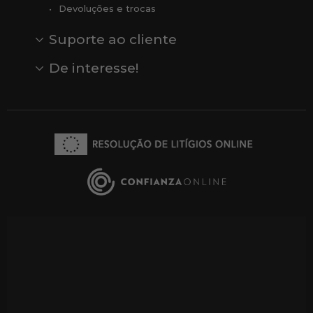
Devoluções e trocas
Suporte ao cliente
Contato
Comentários
Comentários do Google
De interesse!
Veja todas as nossas marcas
Comprar vale-presente
Vendas
Outlet