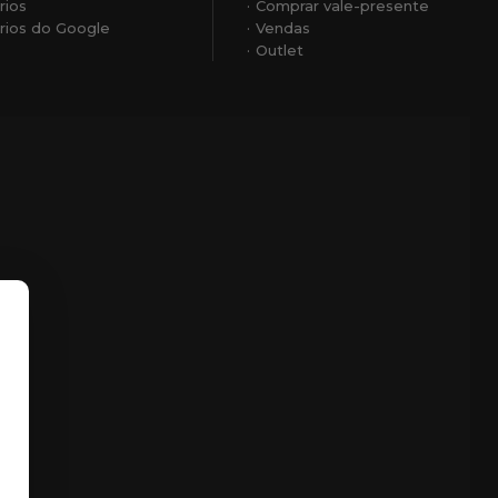
rios
Comprar vale-presente
ios do Google
Vendas
Outlet