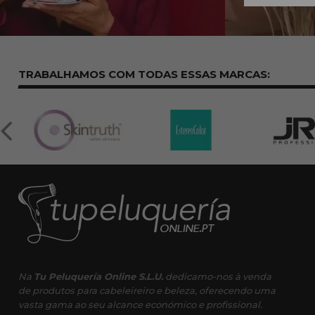
TRABALHAMOS COM TODAS ESSAS
MARCAS:
Na
Tu Peluquería Online S.L.U.
dedicamo-nos à venda
de produtos para cabeleireiro e beleza, oferecendo uma
vasta gama ao seu alcance económico e profissional.