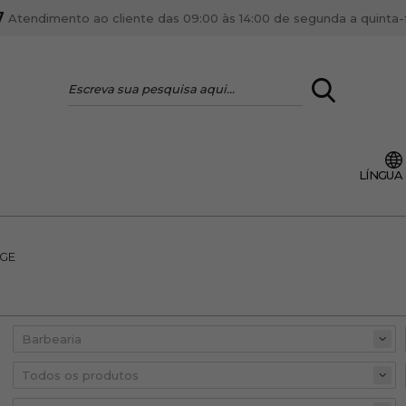
7
Atendimento ao cliente das 09:00 às 14:00 de segunda a quinta-fe
LOGIN
LÍNGUA
VOCÊ É PROFI
Cadastre-se conta PR
ente, ficar por dentro
GE
Se é proprietário de um
anteriores.
como tal e usufruir de