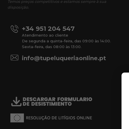
Temos preços competitivos e estamos sempre à sua
disposição.
+34 951 204 547
Atendimento ao cliente
De segunda a quinta-feira, das 09:00 às 14:00.
Sexta-feira, das 08:00 às 13:00.
info@tupeluqueriaonline.pt