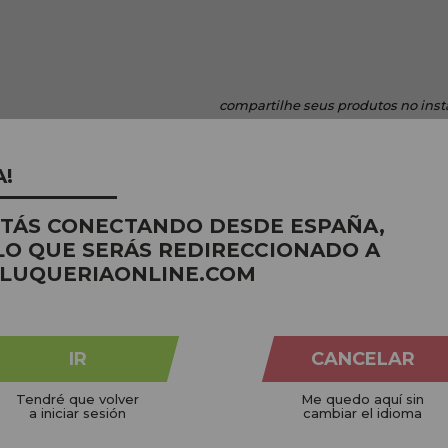
compartilhe
seus produtos no ins
A!
STÁS CONECTANDO DESDE ESPAÑA,
LO QUE SERÁS REDIRECCIONADO A
LUQUERIAONLINE.COM
IR
CANCELAR
Tendré que volver
Me quedo aquí sin
a iniciar sesión
cambiar el idioma