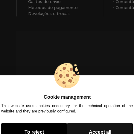
Gastos de envio
Comentá
Métodos de pagamento
Comentár
Devoluções e trocas
Cookie management
This website uses cookies necessary for the technical operation of the
website and they are previously configured.
To reject
Accept all