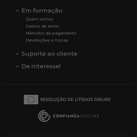
Em formação
Quem somos
Gastos de envio
Métodos de pagamento
Devoluções e trocas
Suporte ao cliente
Contato
Comentários
Comentários do Google
De interesse!
Veja todas as nossas marcas
Comprar vale-presente
Vendas
Outlet