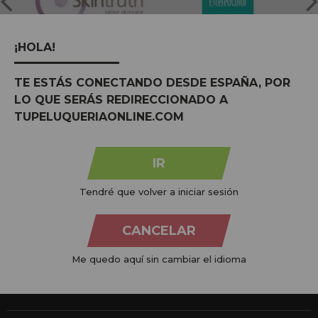
¡HOLA!
TE ESTÁS CONECTANDO DESDE ESPAÑA, POR
LO QUE SERÁS REDIRECCIONADO A
TUPELUQUERIAONLINE.COM
Na
Tu Peluquería Online S.L.U.
dedicamo-nos à venda de
produtos para cabeleireiro e beleza, oferecendo uma vasta
gama ao seu alcance económico e profissional. Temos preços
IR
competitivos e estamos sempre à sua disposição.
Tendré que volver a iniciar sesión
+34 951 204 547
Atendimento ao cliente
CANCELAR
De segunda a quinta-feira, das 09:00 às 14:00.
Sexta-feira, das 08:00 às 13:00.
Me quedo aquí sin cambiar el idioma
info@tupeluqueriaonline.pt