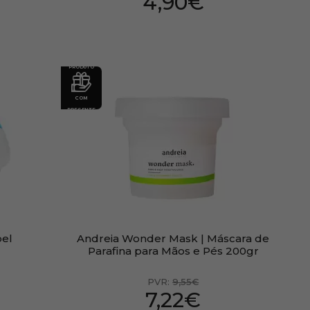
4,90€
PRODUTO
COM
PRESENTE
bel
Andreia Wonder Mask | Máscara de
Parafina para Mãos e Pés 200gr
PVR:
9,55€
7,22€