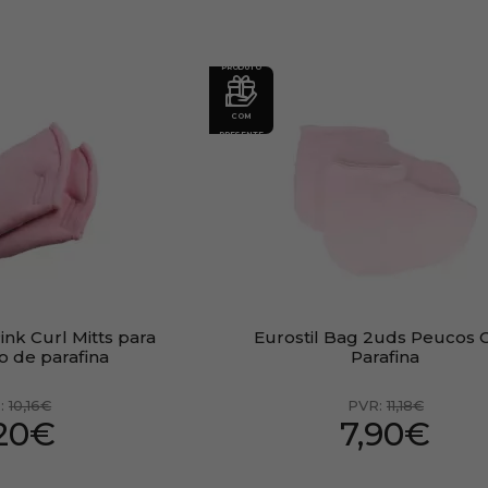
PRODUTO
COM
PRESENTE
ink Curl Mitts para
Eurostil Bag 2uds Peucos 
o de parafina
Parafina
:
10,16€
PVR:
11,18€
,20€
7,90€