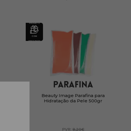
PRODUTO
COM
PRESENTE
ina |
Beauty Image Parafina para
Hidratação da Pele 500gr
PVR:
8,20€