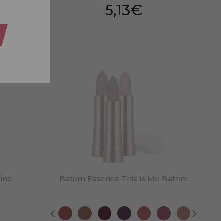
5,13€
ina
Batom Essence This Is Me Batom