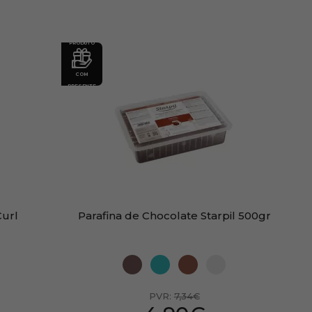
PRODUTO
COM
PRESENTE
Curl
Parafina de Chocolate Starpil 500gr
PVR:
7,34€