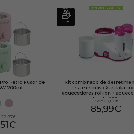
ENVIO GRÁTIS
PRODUTO
COM
PRESENTE
r Pro Retro Fusor de
Kit combinado de derretimen
45W 200ml
cera executivo Xanitalia co
aquecedores roll-on + aquec
potes de 800 ml
PVR:
110,00€
85,99€
:
22,87€
,51€