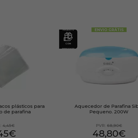
ENVIO GRÁTIS
PRODUTO
COM
PRESENTE
acos plásticos para
Aquecedor de Parafina Si
o de parafina
Pequeno. 200W
:
4,45€
PVR:
68,90€
,45€
48,80€