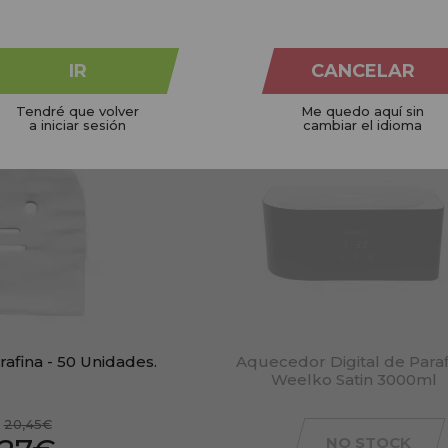
IR
CANCELAR
Tendré que volver
Me quedo aquí sin
a iniciar sesión
cambiar el idioma
rafina - 50 Unidades.
Aquecedor Digital de Paraf
Weelko Satin 3000ml
:
20,45€
NO STOCK