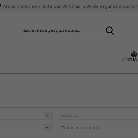
7
Atendimento ao cliente das 09:00 às 14:00 de segunda a quinta-fe
LOGIN
LÍNGUA
VOCÊ É PROFI
Cadastre-se conta PR
ente, ficar por dentro
Se é proprietário de um
anteriores.
como tal e usufruir de