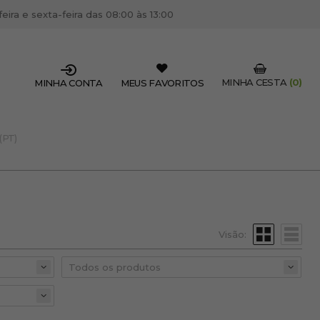
ira e sexta-feira das 08:00 às 13:00
MINHA CESTA
(0)
MINHA CONTA
MEUS FAVORITOS
(PT)
SSIONAL DO SETOR?
OFISSIONAL
 centro de cabeleireiro / estética, pode inscrever-se
 descontos e promoções exclusivas.
Visão:
CRIAR CONTA PROFISSIONAL