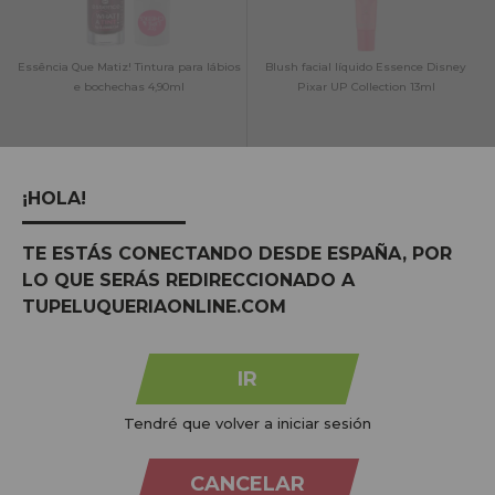
Essência Que Matiz! Tintura para lábios
Blush facial líquido Essence Disney
e bochechas 4,90ml
Pixar UP Collection 13ml
NO STOCK
NO STOCK
¡HOLA!
Avise-me quando estiver
Avise-me quando estiver
disponível!
disponível!
TE ESTÁS CONECTANDO DESDE ESPAÑA, POR
LO QUE SERÁS REDIRECCIONADO A
TUPELUQUERIAONLINE.COM
IR
Essence Blush Crush Powder Blush
Essence * Tenho uma queda por
Tendré que volver a iniciar sesión
para o rosto 5GR
damascos * Blush em pó tricolor
CANCELAR