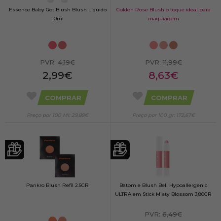
Essence Baby Got Blush Blush Líquido
Golden Rose Blush o toque ideal para
10ml
maquiagem
PVR:
4,19€
PVR:
11,99€
2,99€
8,63€
COMPRAR
COMPRAR
Preço por 100 Ml: 29,89€
Preço por 100 gr: 172,67€
Pankro Blush Refil 2.5GR
Batom e Blush Bell Hypoallergenic
ULTRA em Stick Misty Blossom 3,80GR
PVR:
6,49€