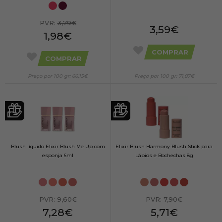
PVR:
3,79€
3,59€
1,98€
COMPRAR
COMPRAR
Preço por 100 gr: 66,15€
Preço por 100 gr: 71,87€
Blush líquido Elixir Blush Me Up com
Elixir Blush Harmony Blush Stick para
esponja 6ml
Lábios e Bochechas 8g
PVR:
9,60€
PVR:
7,90€
7,28€
5,71€