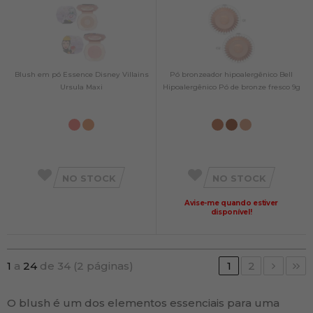
Blush em pó Essence Disney Villains
Pó bronzeador hipoalergênico Bell
Ursula Maxi
Hipoalergênico Pó de bronze fresco 9g
NO STOCK
NO STOCK
Avise-me quando estiver
disponível!
1
a
24
de 34 (2 páginas)
1
2
O blush é um dos elementos essenciais para uma