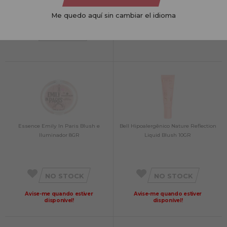
NO STOCK
Me quedo aquí sin cambiar el idioma
Avise-me quando estiver
NO STOCK
disponível!
Essence Emily In Paris Blush e
Bell Hipoalergênico Nature Reflection
Iluminador 8GR
Liquid Blush 10GR
NO STOCK
NO STOCK
Avise-me quando estiver
Avise-me quando estiver
disponível!
disponível!