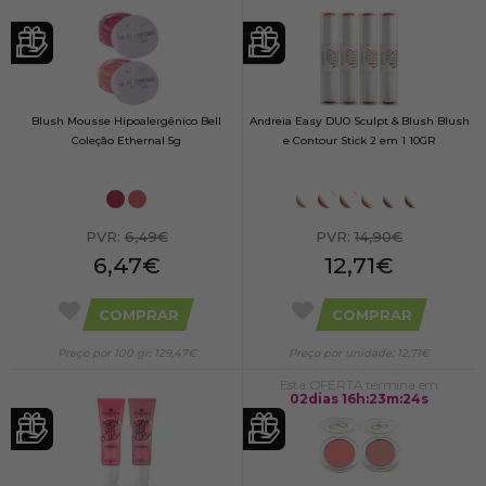
Blush Mousse Hipoalergênico Bell
Andreia Easy DUO Sculpt & Blush Blush
Coleção Ethernal 5g
e Contour Stick 2 em 1 10GR
PVR:
6,49€
PVR:
14,90€
6,47€
12,71€
COMPRAR
COMPRAR
Preço por 100 gr: 129,47€
Preço por unidade: 12,71€
Esta OFERTA termina em
02
dias
16
h
:
23
m
:
23
s