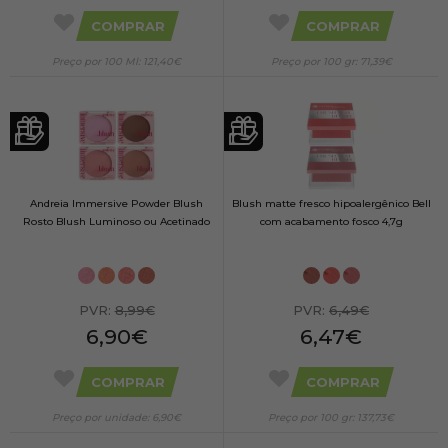
COMPRAR
COMPRAR
Preço por 100 Ml: 121,40€
Preço por 100 gr: 71,39€
Andreia Immersive Powder Blush
Blush matte fresco hipoalergênico Bell
Rosto Blush Luminoso ou Acetinado
com acabamento fosco 4,7g
PVR:
8,99€
PVR:
6,49€
6,90€
6,47€
COMPRAR
COMPRAR
Preço por unidade: 6,90€
Preço por 100 gr: 137,73€