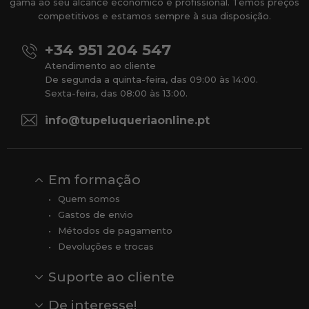
gama ao seu alcance económico e profissional. Temos preços
competitivos e estamos sempre à sua disposição.
+34 951 204 547
Atendimento ao cliente
De segunda a quinta-feira, das 09:00 às 14:00.
Sexta-feira, das 08:00 às 13:00.
info@tupeluqueriaonline.pt
Em formação
Quem somos
Gastos de envio
Métodos de pagamento
Devoluções e trocas
Suporte ao cliente
Contato
Comentários
Comentários do Google
De interesse!