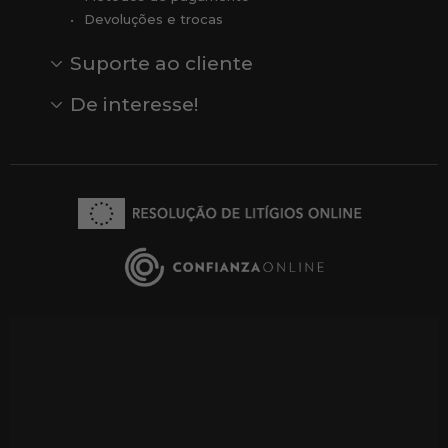
Devoluções e trocas
Suporte ao cliente
Contato
Comentários
Comentários do Google
De interesse!
Veja todas as nossas marcas
Comprar vale-presente
Vendas
Outlet