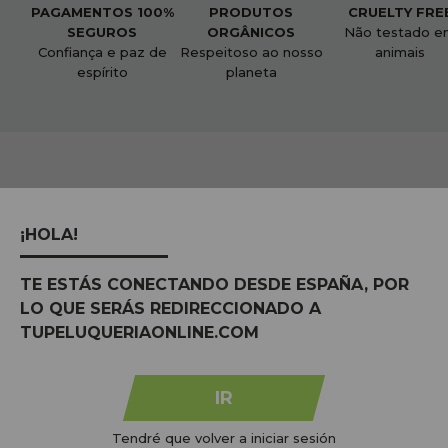
PAGAMENTOS 100%
PRODUTOS
CRUELTY FRE
SEGUROS
ORGÂNICOS
Não testado e
Confiança e paz de
Respeitoso ao nosso
animais
espírito
planeta
@TUPELUONLINE NO INSTAGRAM
¡HOLA!
compartilhe
com #tupeluqueriaonline e descubra todas as tendências
TE ESTÁS CONECTANDO DESDE ESPAÑA, POR
LO QUE SERÁS REDIRECCIONADO A
TUPELUQUERIAONLINE.COM
IR
Tendré que volver a iniciar sesión