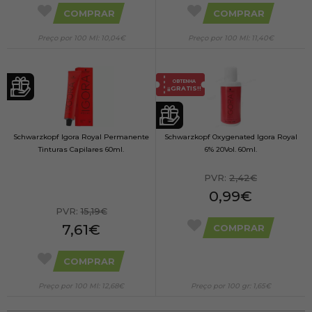
COMPRAR
COMPRAR
Preço por 100 Ml: 10,04€
Preço por 100 Ml: 11,40€
OBTENHA
¡¡GRATIS!!
Schwarzkopf Igora Royal Permanente
Schwarzkopf Oxygenated Igora Royal
Tinturas Capilares 60ml.
6% 20Vol. 60ml.
PVR:
2,42€
0,99€
PVR:
15,19€
7,61€
COMPRAR
COMPRAR
Preço por 100 Ml: 12,68€
Preço por 100 gr: 1,65€