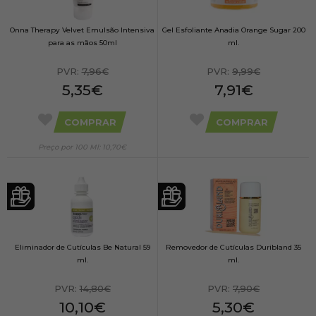
Onna Therapy Velvet Emulsão Intensiva
Gel Esfoliante Anadia Orange Sugar 200
para as mãos 50ml
ml.
PVR:
7,96€
PVR:
9,99€
5,35€
7,91€
COMPRAR
COMPRAR
Preço por 100 Ml: 10,70€
Eliminador de Cutículas Be Natural 59
Removedor de Cutículas Duribland 35
ml.
ml.
PVR:
14,80€
PVR:
7,90€
10,10€
5,30€