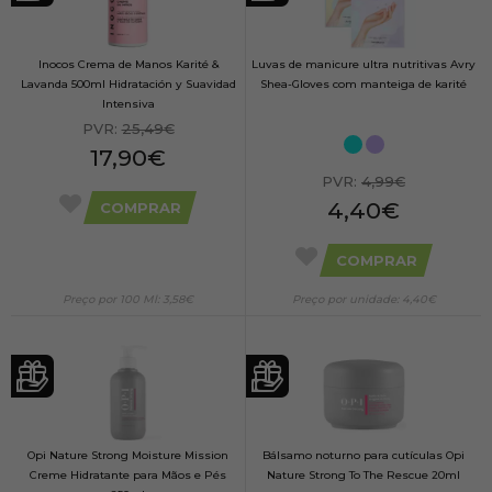
Inocos Crema de Manos Karité &
Luvas de manicure ultra nutritivas Avry
Lavanda 500ml Hidratación y Suavidad
Shea-Gloves com manteiga de karité
Intensiva
PVR:
25,49€
17,90€
PVR:
4,99€
4,40€
COMPRAR
COMPRAR
Preço por 100 Ml: 3,58€
Preço por unidade: 4,40€
Opi Nature Strong Moisture Mission
Bálsamo noturno para cutículas Opi
Creme Hidratante para Mãos e Pés
Nature Strong To The Rescue 20ml