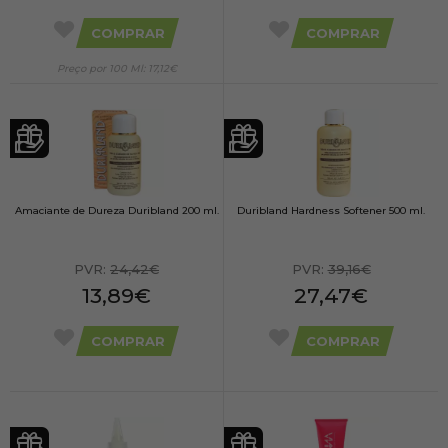
COMPRAR
COMPRAR
Preço por 100 Ml: 17,12€
Amaciante de Dureza Duribland 200 ml.
Duribland Hardness Softener 500 ml.
PVR:
24,42€
PVR:
39,16€
13,89€
27,47€
COMPRAR
COMPRAR