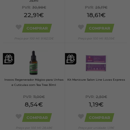
250ml
PVR:
30,98€
PVR:
25,17€
22,91€
18,61€
COMPRAR
COMPRAR
Preço por 100 Ml: 9.162,12€
Preço por 100 Ml: 93,05€
Inocos Regenerador Mágico para Unhas
Kit Manicure Salon Line Luvas Express
e Cutículas com Tea Tree 30ml
PVR:
11,00€
PVR:
2,50€
8,54€
1,19€
COMPRAR
COMPRAR
Preço por 100 Ml: 28,48€
Preço por unidade: 1,19€