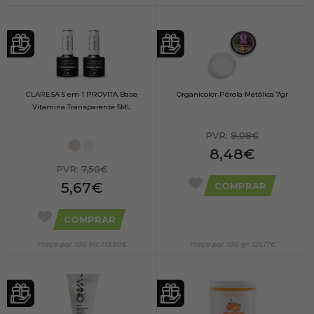
CLARESA 5 em 1 PROVITA Base
Organicolor Pérola Metálica 7gr
Vitamina Transparente 5ML
PVR:
9,08€
8,48€
PVR:
7,50€
5,67€
COMPRAR
COMPRAR
Preço por 100 Ml: 113,50€
Preço por 100 gr: 121,17€