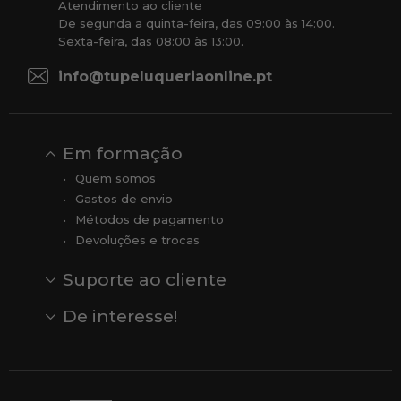
Atendimento ao cliente
De segunda a quinta-feira, das 09:00 às 14:00.
Sexta-feira, das 08:00 às 13:00.
info@tupeluqueriaonline.pt
Em formação
Quem somos
Gastos de envio
Métodos de pagamento
Devoluções e trocas
Suporte ao cliente
Contato
Comentários
Comentários do Google
De interesse!
Veja todas as nossas marcas
Comprar vale-presente
Vendas
Outlet