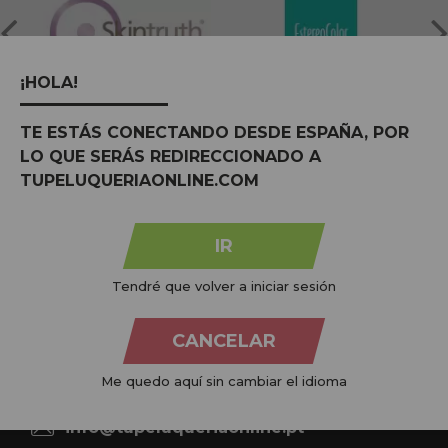
¡HOLA!
TE ESTÁS CONECTANDO DESDE ESPAÑA, POR
LO QUE SERÁS REDIRECCIONADO A
TUPELUQUERIAONLINE.COM
Na
Tu Peluquería Online S.L.U.
dedicamo-nos à venda de
produtos para cabeleireiro e beleza, oferecendo uma vasta
IR
gama ao seu alcance económico e profissional. Temos preços
competitivos e estamos sempre à sua disposição.
Tendré que volver a iniciar sesión
+34 951 204 547
CANCELAR
Atendimento ao cliente
De segunda a quinta-feira, das 09:00 às 14:00.
Me quedo aquí sin cambiar el idioma
Sexta-feira, das 08:00 às 13:00.
info@tupeluqueriaonline.pt