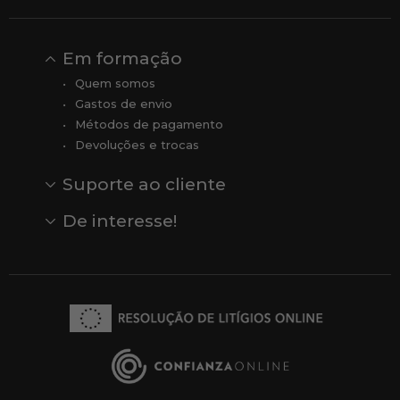
Em formação
Quem somos
Gastos de envio
Métodos de pagamento
Devoluções e trocas
Suporte ao cliente
Contato
Comentários
Comentários do Google
De interesse!
Veja todas as nossas marcas
Comprar vale-presente
Vendas
Outlet