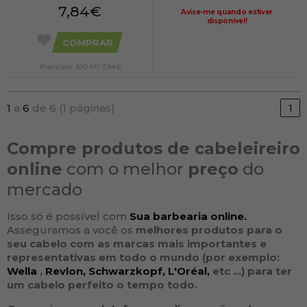
7,84€
Avise-me quando estiver
disponível!
COMPRAR
Preço por 100 Ml: 7,84€
1
a
6
de 6 (1 páginas)
1
Compre produtos de cabeleireiro
online
com o melhor
preço
do
mercado
Isso só é possível com
Sua barbearia online.
Asseguramos a você os
melhores produtos para o
seu
cabelo
com as
marcas
mais importantes e
representativas em todo o mundo (por exemplo:
Wella
,
Revlon,
Schwarzkopf,
L'Oréal,
etc ...
) para ter
um cabelo perfeito o tempo todo.