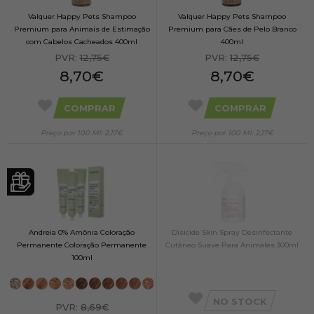
Valquer Happy Pets Shampoo
Valquer Happy Pets Shampoo
Premium para Animais de Estimação
Premium para Cães de Pelo Branco
com Cabelos Cacheados 400ml
400ml
PVR:
12,75€
PVR:
12,75€
8,70€
8,70€
COMPRAR
COMPRAR
Preço por 100 Ml: 2,17€
Preço por 100 Ml: 2,17€
Andreia 0% Amônia Coloração
Disicide Skin Spray Desinfectante
Permanente Coloração Permanente
Cutáneo Suave Para Animales 300ml
100ml
NO STOCK
PVR:
8,69€