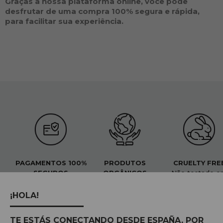
Graças à nossa plataforma online, você pode
desfrutar de uma compra 100% segura e rápida,
para facilitar sua experiência.
PAGAMENTOS 100%
PRODUTOS
CRUELTY FRE
SEGUROS
ORGÂNICOS
Não testado e
Confiança e paz de
Respeitoso ao nosso
animais
espírito
planeta
¡HOLA!
TE ESTÁS CONECTANDO DESDE ESPAÑA, POR