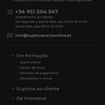
competitivos e estamos sempre à sua disposição.
+34 951 204 547
Atendimento ao cliente
De segunda a quinta-feira, das 09:00 às 14:00.
Sexta-feira, das 08:00 às 13:00.
info@tupeluqueriaonline.pt
Em formação
Quem somos
Gastos de envio
Métodos de pagamento
Devoluções e trocas
Suporte ao cliente
Contato
Comentários
Comentários do Google
De interesse!
Veja todas as nossas marcas