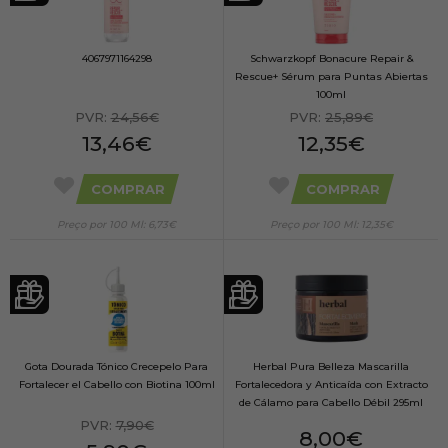
4067971164298
Schwarzkopf Bonacure Repair &
Rescue+ Sérum para Puntas Abiertas
100ml
PVR:
24,56€
PVR:
25,89€
13,46€
12,35€
COMPRAR
COMPRAR
Preço por 100 Ml: 6,73€
Preço por 100 Ml: 12,35€
Gota Dourada Tónico Crecepelo Para
Herbal Pura Belleza Mascarilla
Fortalecer el Cabello con Biotina 100ml
Fortalecedora y Anticaída con Extracto
de Cálamo para Cabello Débil 295ml
PVR:
7,90€
8,00€