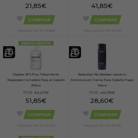
21,85€
41,85€
COMPRAR
COMPRAR
Preço por 100 Ml: 21,85€
Preço por 100 Ml: 16,74€
ENVIO GRÁTIS
Olaplex Nº3 Plus Tratamiento
Sebastian No Breaker Leave-In
Reparador Completo Para el Cabello
Antirotura en Crema Para Cabello Fragil
370ml
145ml
PVR:
52,27€
PVR:
40,78€
51,85€
28,60€
COMPRAR
COMPRAR
Preço por 100 Ml: 14,01€
Preço por 100 Ml: 19,73€