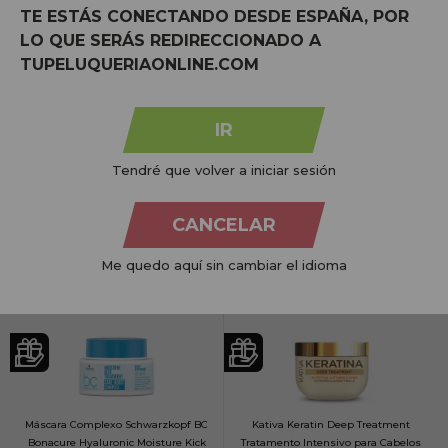
TE ESTÁS CONECTANDO DESDE ESPAÑA, POR
LO QUE SERÁS REDIRECCIONADO A
TUPELUQUERIAONLINE.COM
IR
Yamá Beauty Liss Repair Protector
Yamá Beauty Liss Repair Sérum
Térmico Reparador 150ml
Reparador De Acabado 30ml
Tendré que volver a iniciar sesión
8,49€
15,50€
CANCELAR
COMPRAR
COMPRAR
Me quedo aquí sin cambiar el idioma
Preço por 100 Ml: 5,66€
Preço por 100 Ml: 51,67€
Máscara Complexo Schwarzkopf BC
Kativa Keratin Deep Treatment
Bonacure Hyaluronic Moisture Kick
Tratamento Intensivo para Cabelos