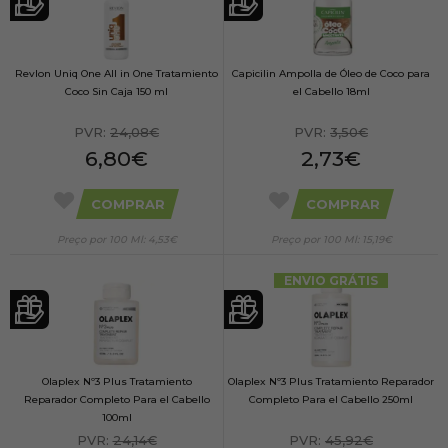
Revlon Uniq One All in One Tratamiento
Capicilin Ampolla de Óleo de Coco para
Coco Sin Caja 150 ml
el Cabello 18ml
PVR:
24,08€
PVR:
3,50€
6,80€
2,73€
COMPRAR
COMPRAR
Preço por 100 Ml: 4,53€
Preço por 100 Ml: 15,19€
ENVIO GRÁTIS
Olaplex Nº3 Plus Tratamiento
Olaplex Nº3 Plus Tratamiento Reparador
Reparador Completo Para el Cabello
Completo Para el Cabello 250ml
100ml
PVR:
24,14€
PVR:
45,92€