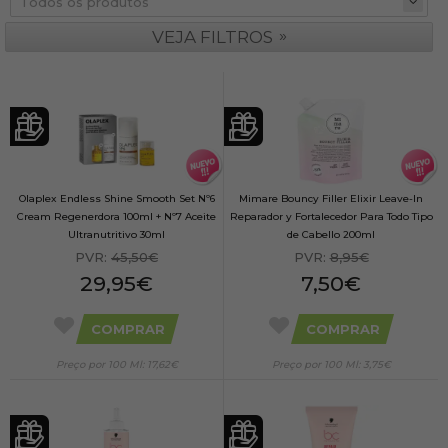
»
VEJA FILTROS
Olaplex Endless Shine Smooth Set Nº6
Mimare Bouncy Filler Elixir Leave-In
Cream Regenerdora 100ml + Nº7 Aceite
Reparador y Fortalecedor Para Todo Tipo
Ultranutritivo 30ml
de Cabello 200ml
PVR:
45,50€
PVR:
8,95€
29,95€
7,50€
COMPRAR
COMPRAR
Preço por 100 Ml: 17,62€
Preço por 100 Ml: 3,75€