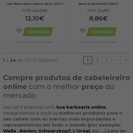
Care-Boost para Cabelos Secos 200ml
Secos e Danificados 300ml
PVR:
22,26€
PVR:
12,31€
12,10€
8,86€
COMPRAR
COMPRAR
Preço por 100 Ml: 6,05€
Preço por 100 Ml: 2,95€
1
a
24
de 155 (7 páginas)
1
2
3
Compre produtos de cabeleireiro
online
com o melhor
preço
do
mercado
Isso só é possível com
Sua barbearia online.
Asseguramos a você os
melhores produtos para o
seu
cabelo
com as
marcas
mais importantes e
representativas em todo o mundo (por exemplo:
Wella
,
Revlon,
Schwarzkopf,
L'Oréal,
etc ...
) para ter