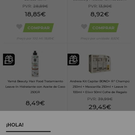
PVR:
28,89€
PVR:
13,90€
18,85€
8,92€
COMPRAR
COMPRAR
Preço por 100 Ml: 18,85€
Preço por unidade: 8,92€
Yamá Beauty Hair Food Tratamiento
Andreia Kit Capilar BOND= R³ Champú
Leave-In Hidratante con Aceite de Coco
250ml + Mascarilla 250ml + Leave In
250GR
100ml + Elixir 50ml Cofre de Regalo
PVR:
39,99€
8,49€
29,45€
COMPRAR
COMPRAR
¡HOLA!
Preço por 100 Ml: 3,40€
Preço por unidade: 29,45€