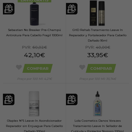
ENVIO GRÁTIS
Sebastian No Breaker Pre-Champú
GHD Rehab Tratamiento Leave In
Antirotura Para Cabello Fragil 1000ml
Reparador y Fortalecedor Para Cabello
Dañado 95ml
PVR:
60,02€
PVR:
40,00€
42,10€
33,95€
COMPRAR
COMPRAR
Preço por 100 Ml: 4,21€
Preço por 100 Ml: 35,74€
Olaplex Nº5 Leave-In Acondicionador
Lola Cosmetics Danos Vorazes
Reparador sin Enjuague Para Cabello
Tratamiento Leave In Sellador de
Dañado 100ml
Cutícula y Protector Térmico 200ml