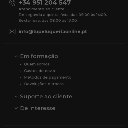
+34 951 204 547
Atendimento ao cliente
De segunda a quinta-feira, das 09:00 às 14:00.
Sexta-feira, das 08:00 às 13:00.
info@tupeluqueriaonline.pt
Em formação
Quem somos
Gastos de envio
Métodos de pagamento
Devoluções e trocas
Suporte ao cliente
Contato
Comentários
Comentários do Google
De interesse!
Veja todas as nossas marcas
Comprar vale-presente
Vendas
Outlet