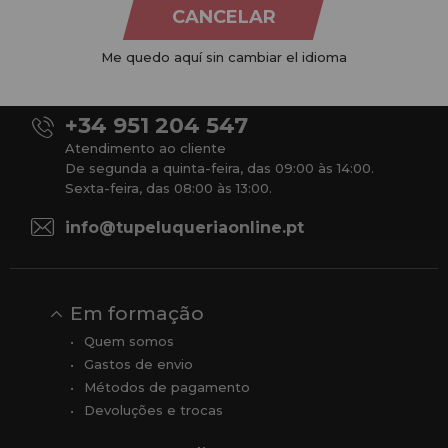
CANCELAR
Na
Tu Peluquería Online S.L.U.
dedicamo-nos à venda de
produtos para cabeleireiro e beleza, oferecendo uma vasta
gama ao seu alcance económico e profissional. Temos preços
Me quedo aquí sin cambiar el idioma
competitivos e estamos sempre à sua disposição.
+34 951 204 547
Atendimento ao cliente
De segunda a quinta-feira, das 09:00 às 14:00.
Sexta-feira, das 08:00 às 13:00.
info@tupeluqueriaonline.pt
Em formação
Quem somos
Gastos de envio
Métodos de pagamento
Devoluções e trocas