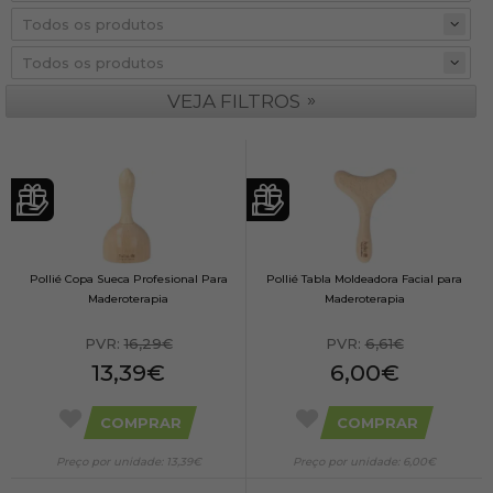
»
VEJA FILTROS
Pollié Copa Sueca Profesional Para
Pollié Tabla Moldeadora Facial para
Maderoterapia
Maderoterapia
PVR:
16,29€
PVR:
6,61€
13,39€
6,00€
COMPRAR
COMPRAR
Preço por unidade: 13,39€
Preço por unidade: 6,00€