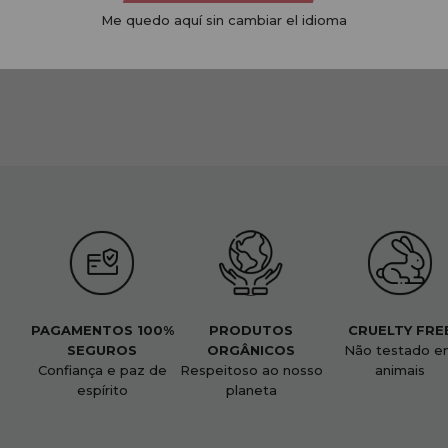
Me quedo aquí sin cambiar el idioma
PAGAMENTOS 100%
PRODUTOS
CRUELTY FRE
SEGUROS
ORGÂNICOS
Não testado e
Confiança e paz de
Respeitoso ao nosso
animais
espírito
planeta