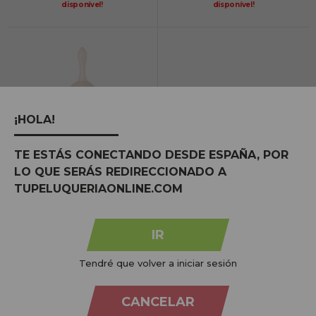
disponível!
disponível!
Taça da Suécia Bifull Wood Therapy
¡HOLA!
TE ESTÁS CONECTANDO DESDE ESPAÑA, POR
LO QUE SERÁS REDIRECCIONADO A
NO STOCK
TUPELUQUERIAONLINE.COM
Avise-me quando estiver
disponível!
IR
Tendré que volver a iniciar sesión
1
a
15
de 15 (1 páginas)
1
CANCELAR