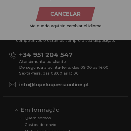
CANCELAR
Na
Tu Peluquería Online S.L.U.
dedicamo-nos à venda de
Me quedo aquí sin cambiar el idioma
produtos para cabeleireiro e beleza, oferecendo uma vasta
gama ao seu alcance económico e profissional. Temos preços
competitivos e estamos sempre à sua disposição.
+34 951 204 547
Atendimento ao cliente
De segunda a quinta-feira, das 09:00 às 14:00.
Sexta-feira, das 08:00 às 13:00.
info@tupeluqueriaonline.pt
Em formação
Quem somos
Gastos de envio