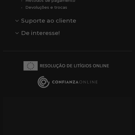
Métodos de pagamento
Devoluções e trocas
Suporte ao cliente
Contato
Comentários
Comentários do Google
De interesse!
Veja todas as nossas marcas
Comprar vale-presente
Vendas
Outlet