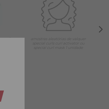
 papel
amostras aleatórias de valquer
special curls curl activator ou
special curl mask 1 unidade
dade: 5,99€