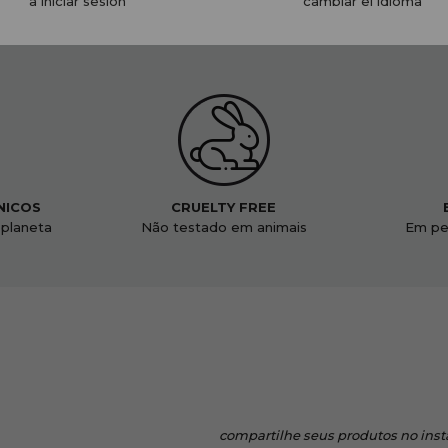
a iniciar sesión
cambiar el idioma
NICOS
CRUELTY FREE
 planeta
Não testado em animais
Em pe
compartilhe
seus produtos no ins