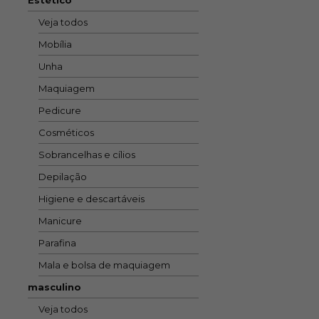
Veja todos
Mobília
Unha
Maquiagem
Pedicure
Cosméticos
Sobrancelhas e cílios
Depilação
Higiene e descartáveis
Manicure
Parafina
Mala e bolsa de maquiagem
masculino
Veja todos