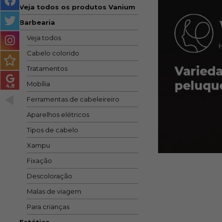
Veja todos os produtos Vanium
MASCULINO
Barbearia
MÉTODO
Veja todos
ENCARACOLADO
Cabelo colorido
PACOTES DE PRESENTE
Tratamentos
OUTLET
Mobília
Ferramentas de cabeleireiro
BLOG
Aparelhos elétricos
Tipos de cabelo
Xampu
Fixação
Descoloração
Malas de viagem
Para crianças
Estético