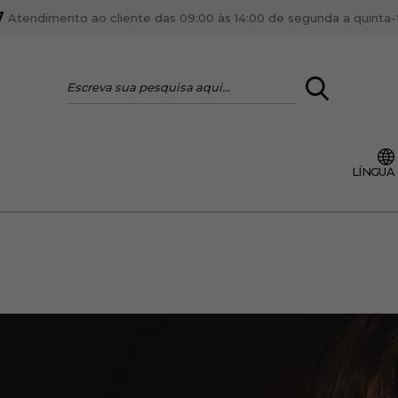
7
Atendimento ao cliente das 09:00 às 14:00 de segunda a quinta-fe
LOGIN
LÍNGUA
VOCÊ É PROFI
Cadastre-se conta PR
ente, ficar por dentro
Se é proprietário de um
anteriores.
como tal e usufruir de