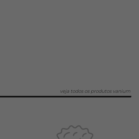
veja todos os produtos vanium
PRODU
COM
PRESE