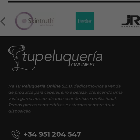
Na
Tu Peluquería Online S.L.U.
dedicamo-nos à venda
de produtos para cabeleireiro e beleza, oferecendo uma
vasta gama ao seu alcance económico e profissional.
Temos preços competitivos e estamos sempre à sua
disposição.
+34 951 204 547