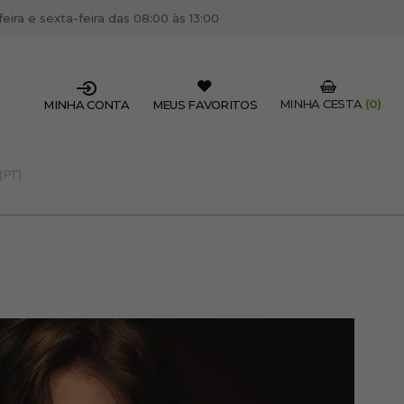
ira e sexta-feira das 08:00 às 13:00
MINHA CESTA
(0)
MINHA CONTA
MEUS FAVORITOS
(PT)
SSIONAL DO SETOR?
OFISSIONAL
 centro de cabeleireiro / estética, pode inscrever-se
 descontos e promoções exclusivas.
CRIAR CONTA PROFISSIONAL