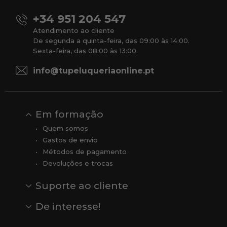
+34 951 204 547
Atendimento ao cliente
De segunda a quinta-feira, das 09:00 às 14:00.
Sexta-feira, das 08:00 às 13:00.
info@tupeluqueriaonline.pt
Em formação
Quem somos
Gastos de envio
Métodos de pagamento
Devoluções e trocas
Suporte ao cliente
Contato
Comentários
Comentários do Google
De interesse!
Veja todas as nossas marcas
Comprar vale-presente
Vendas
Outlet