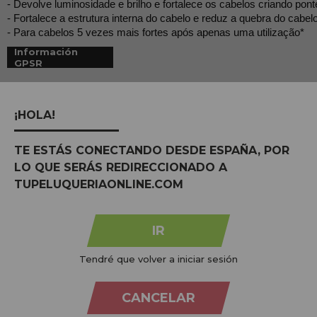
- Devolve luminosidade e brilho e fortalece os cabelos criando pont
- Fortalece a estrutura interna do cabelo e reduz a quebra do cabe
- Para cabelos 5 vezes mais fortes após apenas uma utilização*
Información
GPSR
TAMBÉM RECOMENDAMOS:
¡HOLA!
Esta OFERTA termina em
05
dias
00
h
:
36
m
:
14
s
TE ESTÁS CONECTANDO DESDE ESPAÑA, POR
LO QUE SERÁS REDIRECCIONADO A
TUPELUQUERIAONLINE.COM
Eugene Perma Collections Máscara
natural para cabelos tingidos 250ml
IR
PVR:
21,60€
10,55€
Tendré que volver a iniciar sesión
CANCELAR
COMPRAR