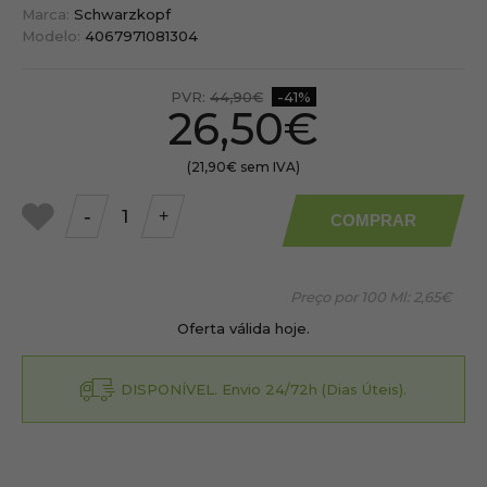
Marca:
Schwarzkopf
Modelo:
4067971081304
PVR:
44,90€
-41%
26,50€
(21,90€ sem IVA)
-
+
COMPRAR
a
meus
favoritos
Preço por 100 Ml:
2,65€
Oferta válida hoje.
DISPONÍVEL. Envio 24/72h (Dias Úteis).