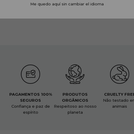
Me quedo aquí sin cambiar el idioma
PAGAMENTOS 100%
PRODUTOS
CRUELTY FRE
SEGUROS
ORGÂNICOS
Não testado e
Confiança e paz de
Respeitoso ao nosso
animais
espírito
planeta