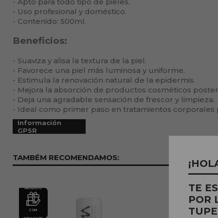
- Apto para todo tipo de pieles.
- Uso profesional y doméstico.
- Contenido: 500ml.
Beneficios:
- Suaviza y alisa la textura de la piel.
- Favorece una piel más luminosa y uniforme.
- Estimula la renovación natural de la epidermis.
- Mejora la absorción de productos cosméticos poster
- Deja una agradable sensación de frescor y limpieza.
- Ideal como primer paso en tratamientos corporales 
Información
GPSR
TAMBÉM RECOMENDAMOS:
¡HOL
TE E
PRODUTO
PRODUTO
POR 
TUPE
COM
COM