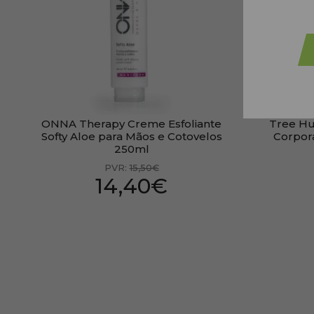
PRESENTE
PRESENTE
ONNA Therapy Creme Esfoliante
Tree Hu
Softy Aloe para Mãos e Cotovelos
Corpor
250ml
PVR:
15,50€
14,40€