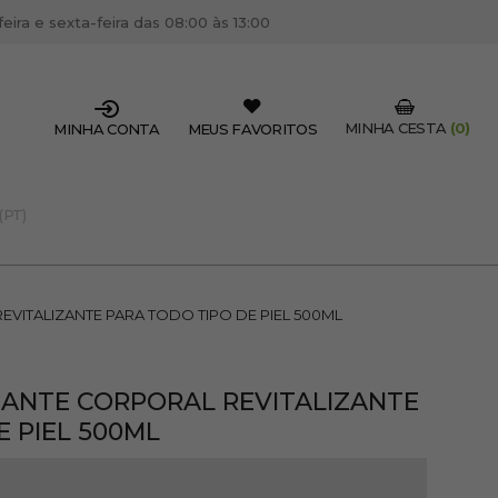
ira e sexta-feira das 08:00 às 13:00
MINHA CESTA
(0)
MINHA CONTA
MEUS FAVORITOS
(PT)
SSIONAL DO SETOR?
OFISSIONAL
EVITALIZANTE PARA TODO TIPO DE PIEL 500ML
 centro de cabeleireiro / estética, pode inscrever-se
 descontos e promoções exclusivas.
CRIAR CONTA PROFISSIONAL
IANTE CORPORAL REVITALIZANTE
 PIEL 500ML