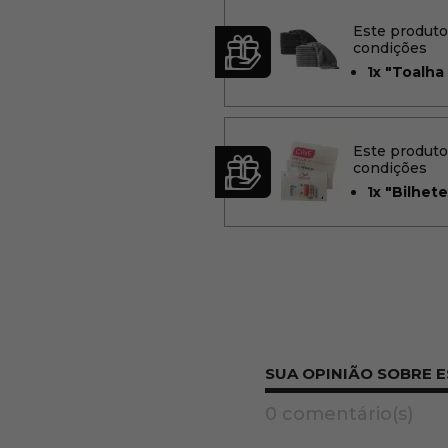
Este produt
condições
1x
"Toalha 
Este produt
condições
1x
"Bilhete
SUA OPINIÃO SOBRE 
0 comentário(s)