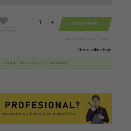
-
+
COMPRAR
cionar
a
favoritos
Preço por 100 Ml:
3,86€
Oferta válida hoje.
TOQUE. Envio 24/72h (Dias Úteis).