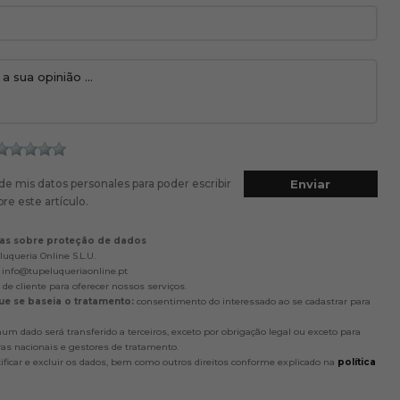
de mis datos personales para poder escribir
re este artículo.
as sobre proteção de dados
uqueria Online S.L.U.
info@tupeluqueriaonline.pt
de cliente para oferecer nossos serviços.
ue se baseia o tratamento:
consentimento do interessado ao se cadastrar para
m dado será transferido a terceiros, exceto por obrigação legal ou exceto para
s nacionais e gestores de tratamento.
tificar e excluir os dados, bem como outros direitos conforme explicado na
política