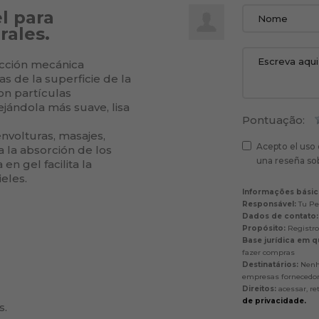
l para
rales.
 acción mecánica
s de la superficie de la
on partículas
dejándola más suave, lisa
Pontuação:
envolturas, masajes,
Acepto el uso 
a la absorción de los
una reseña sob
en gel facilita la
eles.
Informações básic
Responsável:
Tu Pel
Dados de contato:
Propósito:
Registro 
Base jurídica em q
fazer compras
Destinatários:
Nenhu
empresas fornecedora
Direitos:
acessar, re
de privacidade.
s.