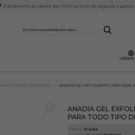
7
Atendimento ao cliente das 09:00 às 14:00 de segunda a quinta-fe
LOGIN
LÍNGUA
VOCÊ É PROFI
Cadastre-se conta PR
»
ente, ficar por dentro
ESFOLIAÇÃO CORPORAL
ANADIA GEL EXFOLIANTE CORPORAL R
Se é proprietário de um
anteriores.
como tal e usufruir de
ANADIA GEL EXFOL
PARA TODO TIPO DE
Marca:
Anadia