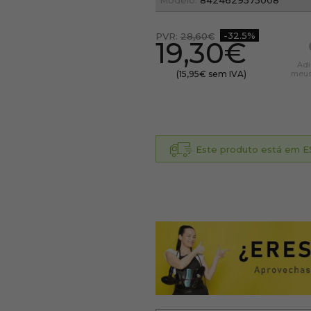
Modelo:
8424629575008
-32.5%
PVR:
28,60€
19,30€
Adi
(15,95€ sem IVA)
meus 
Este produto está em ES