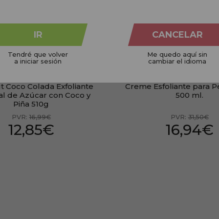
PRESENTE
IR
CANCELAR
Tendré que volver
Me quedo aquí sin
a iniciar sesión
cambiar el idioma
t Coco Colada Exfoliante
Creme Esfoliante para P
al de Azúcar con Coco y
500 ml.
Piña 510g
PVR:
16,99€
PVR:
31,50€
12,85€
16,94€