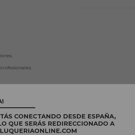
iores.
profesionales.
A!
STÁS CONECTANDO DESDE ESPAÑA,
PRODUTO
LO QUE SERÁS REDIRECCIONADO A
LUQUERIAONLINE.COM
COM