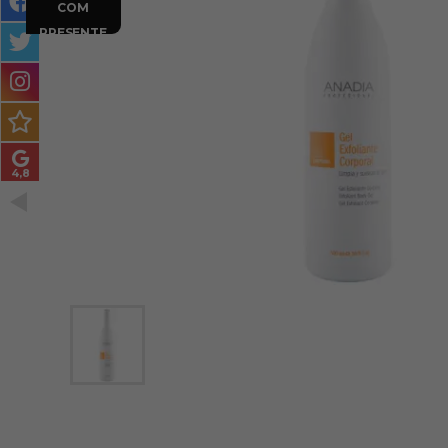
COM
MASCULINO
PRESENTE
MÉTODO
ENCARACOLADO
PACOTES DE PRESENTE
OUTLET
BLOG